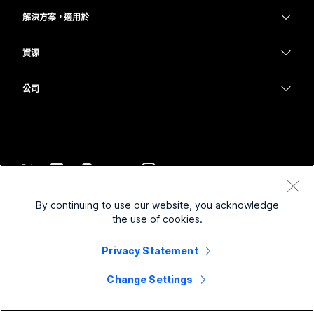
耳機
Calling
解決方案，適用於
Meetings
攝影機
教育
Messaging
Messaging
資源
Desk 系列
醫療保健
螢幕共用
下載
Slido
Room 系列
公司
政府
加入測驗會議
Webinars
Cisco
Board 系列
財務
線上課程
Events
聯絡技術支援
電話系列
運動與娛樂
整合
Contact Center
聯絡銷售人員
配件
前線
協助工具
CPaaS
條款和條件
Webex 部落格
By continuing to use our website, you acknowledge
非營利
隱私權聲明
包容性
安全性
the use of cookies.
Webex 思想領導力
Cookie
啟動
即時和隨選網路研討會
Control Hub
Privacy Statement
Webex Merch Store
商標
混合式工作
Webex 社群
©
2026
Cisco 和/或其子公司。保留所有權利。
職業
Change Settings
Webex 開發人員