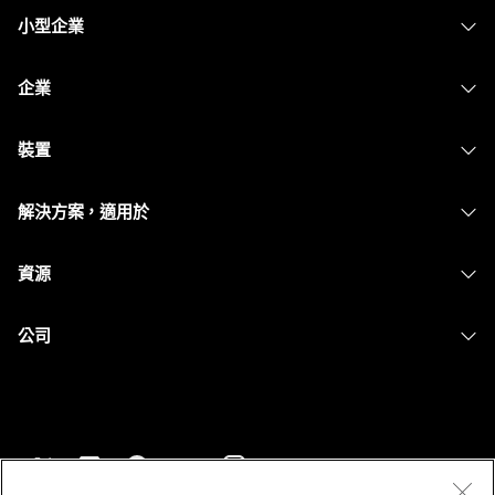
小型企業
定價
企業
Webex 應用程式
Webex Suite
裝置
Meetings
Calling
耳機
Calling
解決方案，適用於
Meetings
攝影機
Messaging
教育
Messaging
資源
Desk 系列
螢幕共用
醫療保健
Slido
下載
Room 系列
公司
政府
Webinars
加入測驗會議
Board 系列
Cisco
財務
Events
線上課程
電話系列
聯絡技術支援
運動與娛樂
Contact Center
整合
配件
聯絡銷售人員
前線
CPaaS
協助工具