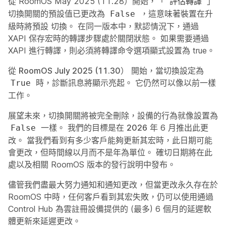
從 RoomOS May 2025 (11.28）開始，「
」
評估轉譯
切換開關的預設值已更改為
，這意味著裝置在升
False
級時將預設
切換。
在同一版本中，默認情況下，通過
XAPI 保存宏時的轉譯步驟處於關閉狀態。 如果需要通過
XAPI 進行轉譯，則必須將轉譯命令選項顯式設置為 true。
從
RoomOS July 2025 (11.30）
開始，當切換設定為
時，診斷訊息將顯示亮起。 它仍然可以像以前一樣
True
工作。
展望未來，切換開關將被完全刪除，設備的行為就像設置為
一樣。 我們的目標是在
2026
年 6 月推出此更
False
改。 當我們看到有多少客戶能夠更新其宏時，此日期可能
會更改，但時間線以月而不是年為單位。 確切日期將在此
處以及相關 RoomOS 版本的發行說明中發布。
儘管我們盡最大努力通知和通知更改，但當更改永久存在於
RoomOS 中時，任何客戶看到其宏失敗，仍可以使用通過
Control Hub 為雲註冊設備提供的 (最多) 6 個月的延遲軟
體更新來延遲更改。