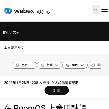
說明中心
首頁
/
文章
本文適用於：
產品
行業
角色
裝置機型
2026年1月28日 |
205 次檢視 |
0 人認為這有幫助
訂閱
在 RoomOS 上棄用轉譯