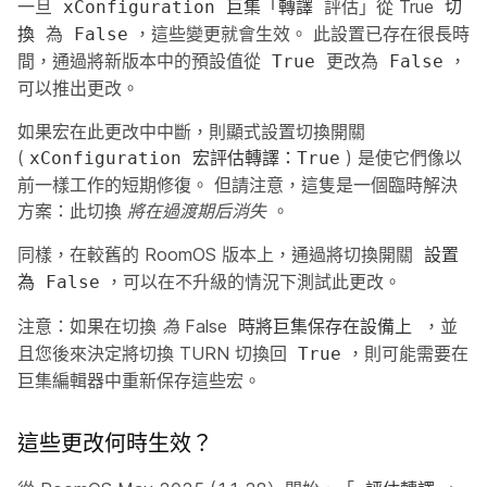
一旦
評估」從 True
xConfiguration 巨集「轉譯
切
為
，這些變更就會生效。 此設置已存在很長時
換
False
間，通過將新版本中的預設值從
更改為
，
True
False
可以推出更改。
如果宏在此更改中中斷，則顯式設置切換開關
(
) 是使它們像以
xConfiguration 宏評估轉譯：True
前一樣工作的短期修復。 但請注意，這隻是一個臨時解決
方案：此切換
將在過渡期后消失
。
同樣，在較舊的 RoomOS 版本上，通過將切換開關
設置
，可以在不升級的情況下測試此更改。
為 False
注意
：如果在切換
為 False
，並
時將巨集保存在設備上
且您後來決定將切換 TURN 切換回
，則可能需要在
True
巨集編輯器中重新保存這些宏。
這些更改何時生效？