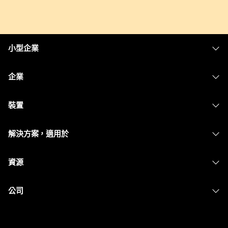
小型企業
定價
企業
Webex 應用程式
Webex Suite
裝置
Meetings
Calling
耳機
Calling
解決方案，適用於
Meetings
攝影機
Messaging
教育
Messaging
資源
Desk 系列
螢幕共用
醫療保健
Slido
下載
Room 系列
公司
政府
Webinars
加入測驗會議
Board 系列
Cisco
財務
Events
線上課程
電話系列