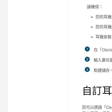
請確保：
您的耳機
您的耳機
耳機安裝了
1
在「Cis
2
輸入要在
3
點選
儲存
自訂耳
您可以透過「Ci