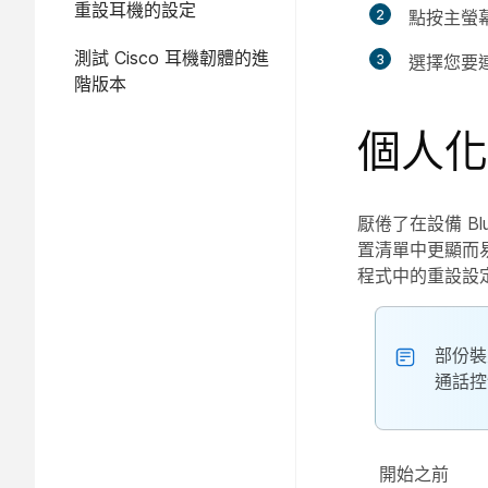
重設耳機的設定
2
點按主螢
測試 Cisco 耳機韌體的進
3
選擇您要
階版本
個人化
厭倦了在設備 Blue
置清單中更顯而
程式中的
重設設
部份裝
通話控
開始之前