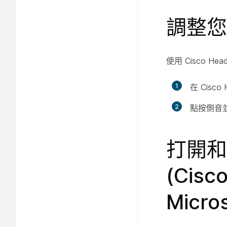
調整您
使用 Cisco 
1
在 Cisc
2
點按
側音
打開和
(Cis
Micro