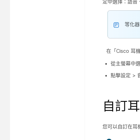
定中選擇：
語音
等化器
在「Cisco
從主螢幕中
點撃
設定
>
自訂耳
您可以自訂在耳