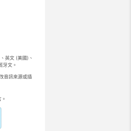
、英文 (美國)、
班牙文。
改音訊來源或插
言
。