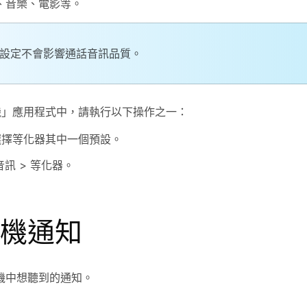
、
音樂
、
電影
等。
設定不會影響通話音訊品質。
 耳機」應用程式中，請執行以下操作之一：
選擇
等化器
其中一個預設。
音訊
>
等化器
。
機通知
機中想聽到的通知。