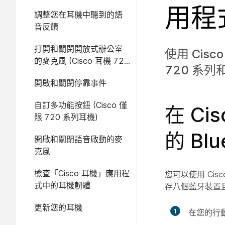
用程
調整您在耳機中聽到的語
音反饋
打開和關閉開放式辦公室
使用 Cisc
的麥克風 (Cisco 耳機 720
720 系列和
系列僅適用於 Microsoft
開啟和關閉停靠事件
Teams)
自訂多功能按鈕 (Cisco 僅
在 Ci
限 720 系列耳機)
的 Blu
開啟和關閉語音啟動的麥
克風
檢查「Cisco 耳機」應用程
您可以使用 Cisc
式中的耳機韌體
存八個藍牙裝置
更新您的耳機
1
在您的行動