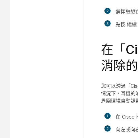
2
選擇您想
3
點按
繼續
在「C
消除的
您可以透過「Cis
情況下，耳機的噪
周圍環境自動調
1
在 Cis
2
向左或向