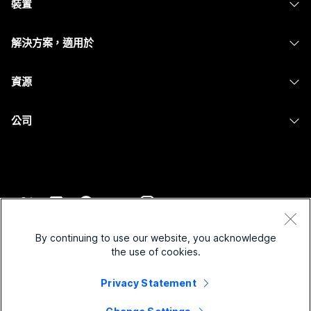
裝置
Meetings
Calling
耳機
Calling
解決方案，適用於
Meetings
攝影機
Messaging
教育
Messaging
資源
Desk 系列
螢幕共用
醫療保健
Slido
下載
Room 系列
公司
政府
Webinars
加入測驗會議
Board 系列
Cisco
財務
Events
線上課程
電話系列
聯絡技術支援
運動與娛樂
Contact Center
整合
配件
聯絡銷售人員
前線
CPaaS
協助工具
條款和條件
Webex 部落格
非營利
安全性
By continuing to use our website, you acknowledge
包容性
隱私權聲明
the use of cookies.
Webex 思想領導力
啟動
Control Hub
Cookie
即時和隨選網路研討會
Privacy Statement
Webex Merch Store
商標
混合式工作
Webex 社群
©
2026
Cisco 和/或其子公司。保留所有權利。
職業