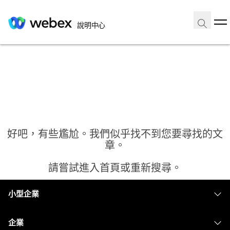
說明中心
好吧，有些尷尬。我們似乎找不到您要尋找的文
章。
請嘗試進入首頁或重新搜尋。
小型企業
首頁
定價
企業