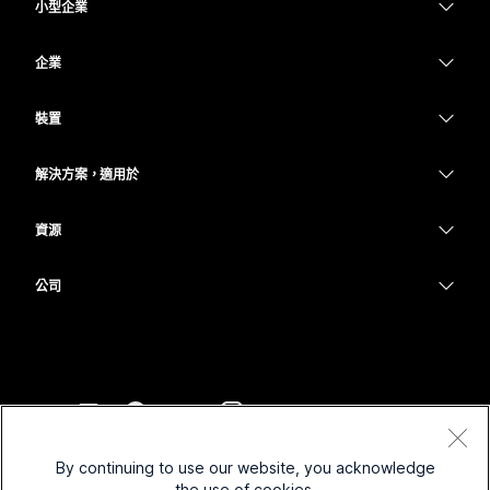
小型企業
定價
企業
Webex 應用程式
Webex Suite
裝置
Meetings
Calling
耳機
Calling
解決方案，適用於
Meetings
攝影機
教育
Messaging
Messaging
資源
Desk 系列
醫療保健
螢幕共用
下載
Slido
Room 系列
公司
政府
加入測驗會議
Webinars
Cisco
Board 系列
財務
線上課程
Events
聯絡技術支援
電話系列
運動與娛樂
整合
Contact Center
聯絡銷售人員
配件
前線
協助工具
CPaaS
條款和條件
Webex 部落格
By continuing to use our website, you acknowledge
非營利
隱私權聲明
包容性
安全性
the use of cookies.