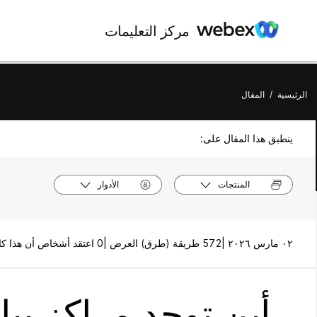
مركز التعليمات
الرئيسية
/
المقال
ينطبق هذا المقال على:
المنتجات
الأدوار
٠٢ مارس ٢٠٢٦ |
572 طريقة (طرق) العرض |
0 اعتقد أشخاص أن هذا كان مفيدًا
أين توجد مراكز بيانات Webex ومواق