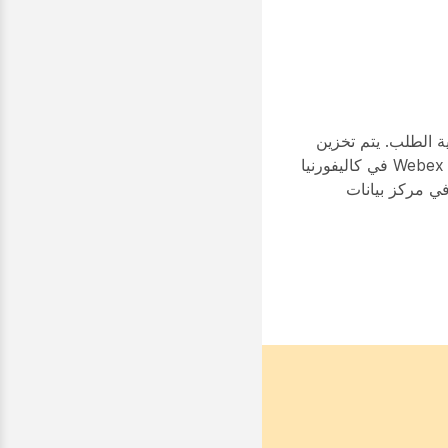
ة الطلب. يتم تخزين
بيانات الفوترة في تكساس بالولايات المتحدة الأمريكية ونورث كارولينا بالولايات المتحدة الأمريكية ، ويتم تخزين بيانات Webex Analytics في كاليفورنيا
في مركز بيانات