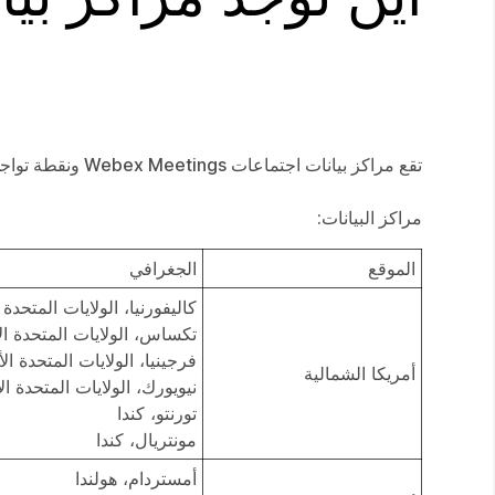
تقع مراكز بيانات اجتماعات Webex Meetings ونقطة تواجد الإنترنت (iPOP) حاليًا في البلدان التالية:
مراكز البيانات:
الموقع
الجغرافي
كاليفورنيا، الولايات المتحدة 
تكساس، الولايات المتحدة ال
فرجينيا، الولايات المتحدة ال
أمريكا الشمالية
نيويورك، الولايات المتحدة ال
تورنتو، كندا
مونتريال، كندا
أمستردام، هولندا