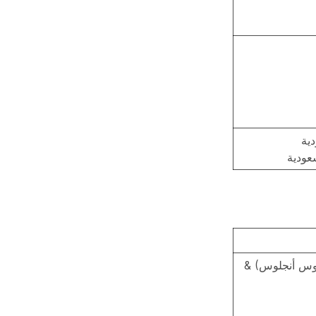
دية
عودية
 (لوس أنجلوس) &