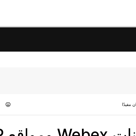
ع iPOP؟