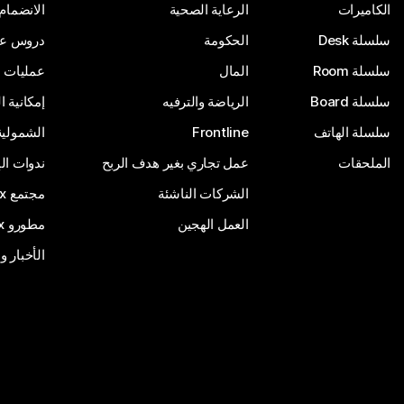
الكاميرات
الرعاية الصحية
الانضمام
سلسلة Desk
الحكومة
دروس على
سلسلة Room
المال
عمليات ا
سلسلة Board
الرياضة والترفيه
إمكانية 
سلسلة الهاتف
Frontline
الشمولية
الملحقات
عمل تجاري بغير هدف الربح
ندوات ال
الشركات الناشئة
مجتمع Webex
العمل الهجين
مطورو Webex
الأخبار و