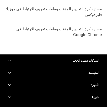
مسح ذاكرة التخزين المؤقت وملفات تعريف الارتباط في موزيلا
فايرفوكس
مسح ذاكرة التخزين المؤقت وملفات تعريف الارتباط في
Google Chrome
الشركات صغيرة الحجم
التسعير
المؤسسة
تطبيق Webex
Webex Suite
الأجهزة
Meetings
الاتصال
سماعات الرأس
الاتصال
حلول لـ
Meetings
الكاميرات
التعليم
المراسلة