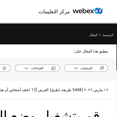
مركز التعليمات
الرئيسية
/
المقال
ينطبق هذا المقال على:
المنتجات
الصناعات
١٦ مارس ٢٠٢٦ |
5468 طريقة (طرق) العرض |
12 اعتقد أشخاص أن هذا كان مفيدًا
قم بتشغيل وضع ال