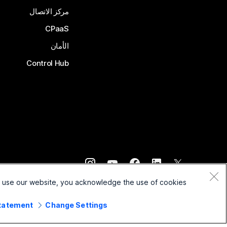
مركز الاتصال
CPaaS
الأمان
Control Hub
©
2026
Cisco و/أو الشركات التابعة لها. جميع الحقوق محفوظة.
o use our website, you acknowledge the use of cookies.
Statement
Change Settings