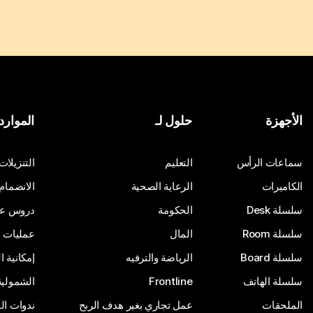
الأجهزة
حلول لـ
الموارد
سماعات الرأس
التعليم
التنزيلات
الكاميرات
الرعاية الصحية
الانضمام
سلسلة Desk
الحكومة
دروس على
سلسلة Room
المال
عمليات ا
سلسلة Board
الرياضة والترفيه
إمكانية 
سلسلة الهاتف
Frontline
الشمولية
الملحقات
عمل تجاري بغير هدف الربح
ندوات ال