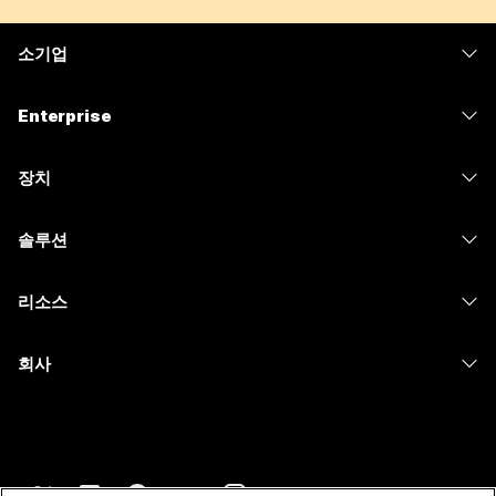
소기업
가격
Enterprise
Webex 앱
Webex Suite
장치
Meetings
Calling
헤드셋
Calling
솔루션
Meetings
카메라
메시징
교육
메시징
리소스
Desk 시리즈
화면 공유
의료 서비스
Slido
다운로드
Room 시리즈
회사
정부
Webinars
테스트 미팅 참여하기
Board 시리즈
Cisco
재무
이벤트
온라인 학습
전화 시리즈
지원 연락처
스포츠 및 엔터테인먼트
Contact Center
통합
보조 프로그램
영업팀에 문의