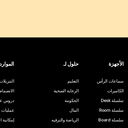
الأجهزة
حلول لـ
الموارد
سماعات الرأس
التعليم
التنزيلات
الكاميرات
الرعاية الصحية
الانضمام
سلسلة Desk
الحكومة
دروس على
سلسلة Room
المال
عمليات ا
سلسلة Board
الرياضة والترفيه
إمكانية 