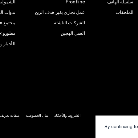
سلسلة الهاتف
Frontline
الشمولية
الملحقات
عمل تجاري بغير هدف الربح
ندوات ال
الشركات الناشئة
مجتمع Webex
العمل الهجين
مطورو Webex
الأخبار و
الشروط والأحكام
بيان الخصوصية
ملفات تعريف ا
By continuing t