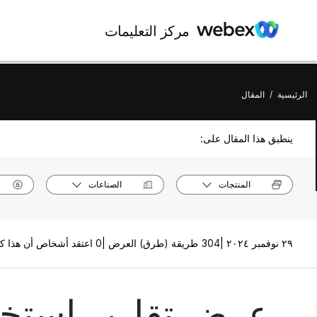
مركز التعليمات
الرئيسية
/
المقال
ينطبق هذا المقال على:
المنتجات
الصناعات
٢٩ نوفمبر ٢٠٢٤ |
304 طريقة (طرق) العرض |
0 اعتقد أشخاص أن هذا كان مفيدًا