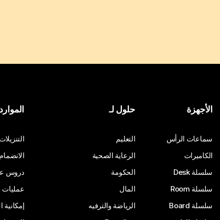
الأجهزة
حلول لـ
الموارد
سماعات الرأس
التعليم
التنزيلات
الكاميرات
الرعاية الصحية
الانضمام
سلسلة Desk
الحكومة
دروس على
سلسلة Room
المال
عمليات ا
سلسلة Board
الرياضة والترفيه
إمكانية 