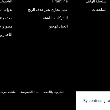
سلسلة الهاتف
Frontline
الشمولية
الملحقات
عمل تجاري بغير هدف الربح
ندوات ال
الشركات الناشئة
مجتمع Webex
العمل الهجين
مطورو Webex
الأخبار و
الشروط والأحكام
بيان الخصوصية
ملفات تعريف ا
By continuing t