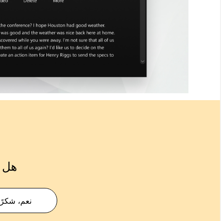
هل ك
نعم، شكرًا