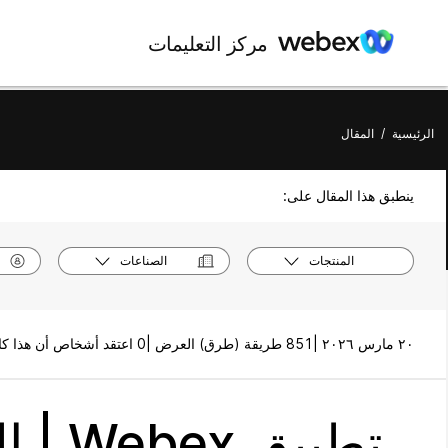
مركز التعليمات
الرئيسية
/
المقال
ينطبق هذا المقال على:
المنتجات
الصناعات
٢٠ مارس ٢٠٢٦ |
851 طريقة (طرق) العرض |
0 اعتقد أشخاص أن هذا كان مفيدًا
تطبيق Webex | البريد الصوتي