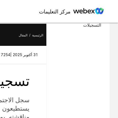
في هذه المقالة
مركز التعليمات
تشغيل ومشاركة وتحرير
التسجيلات
الرئيسية
/
المقال
31 أكتوبر 2025 |
7254 طريقة (طرق) العرض |
تسجيل
سجل الاجتما
يستطيعون ال
مناقشته. يم