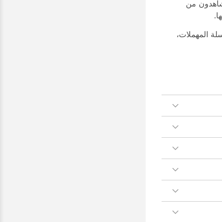
شاهدون من
ا.
لة المهملات،