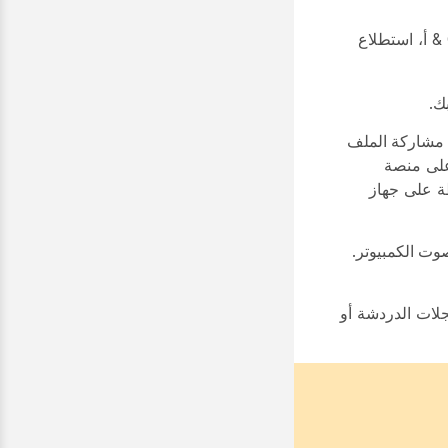
لا يدعم تشغيل التسجيل Windows Media Player بشكل كامل. لا يمكنك رؤية Q & أ، استطلاع
ك.
مشاركة الملف
على منصة
ة على جهاز
وت الكمبيوتر
.
جلات الدردشة أو