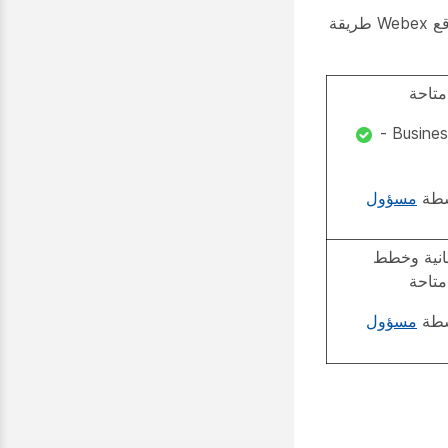
وتهيئة موقع Webex طريقة
متاحة
سطة
مسؤول
ك في Webex المجانية وخطط
تاحة
سطة
مسؤول