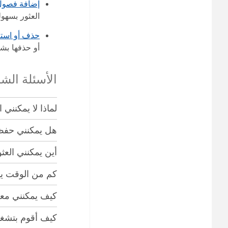
إضافة فصول 
العثور بسهول
حذف أو استع
أو حذفها بشك
الأسئلة الشا
لماذا لا يمكنني 
هل يمكنني حفظ ت
أين يمكنني الع
كم من الوقت ي
كيف يمكنني معرف
كيف أقوم بتشغ