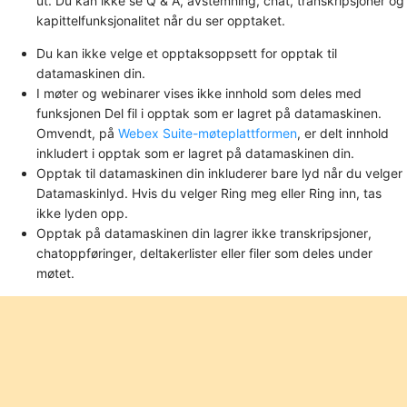
ut. Du kan ikke se Q & A, avstemning, chat, transkripsjoner og
kapittelfunksjonalitet når du ser opptaket.
Du kan ikke velge et opptaksoppsett for opptak til
datamaskinen din.
I møter og webinarer vises ikke innhold som deles med
funksjonen
Del fil
i opptak som er lagret på datamaskinen.
Omvendt, på
Webex Suite-møteplattformen
, er delt innhold
inkludert i opptak som er lagret på datamaskinen din.
Opptak til datamaskinen din inkluderer bare lyd når du velger
Datamaskinlyd
. Hvis du velger
Ring meg
eller
Ring inn
, tas
ikke lyden opp.
Opptak på datamaskinen din lagrer ikke transkripsjoner,
chatoppføringer, deltakerlister eller filer som deles under
møtet.