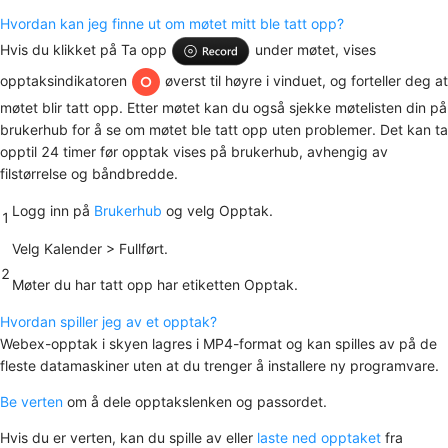
Hvordan kan jeg finne ut om møtet mitt ble tatt opp?
Hvis du klikket på
Ta opp
under møtet, vises
opptaksindikatoren
øverst til høyre i vinduet, og forteller deg at
møtet blir tatt opp. Etter møtet kan du også sjekke møtelisten din på
brukerhub for å se om møtet ble tatt opp uten problemer. Det kan ta
opptil 24 timer før opptak vises på brukerhub, avhengig av
filstørrelse og båndbredde.
Logg inn på
Brukerhub
og velg
Opptak
.
1
Velg
Kalender
>
Fullført
.
2
Møter du har tatt opp har etiketten
Opptak
.
Hvordan spiller jeg av et opptak?
Webex-opptak i skyen lagres i MP4-format og kan spilles av på de
fleste datamaskiner uten at du trenger å installere ny programvare.
Be verten
om å dele opptakslenken og passordet.
Hvis du er verten, kan du spille av eller
laste ned opptaket
fra