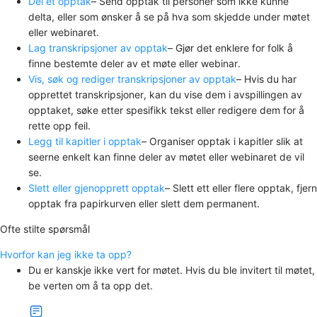
Del et opptak
– Send opptak til personer som ikke kunne
delta, eller som ønsker å se på hva som skjedde under møtet
eller webinaret.
Lag transkripsjoner av opptak
– Gjør det enklere for folk å
finne bestemte deler av et møte eller webinar.
Vis, søk og rediger transkripsjoner av opptak
– Hvis du har
opprettet transkripsjoner, kan du vise dem i avspillingen av
opptaket, søke etter spesifikk tekst eller redigere dem for å
rette opp feil.
Legg til kapitler i opptak
– Organiser opptak i kapitler slik at
seerne enkelt kan finne deler av møtet eller webinaret de vil
se.
Slett eller gjenopprett opptak
– Slett ett eller flere opptak, fjern
opptak fra papirkurven eller slett dem permanent.
Ofte stilte spørsmål
Hvorfor kan jeg ikke ta opp?
Du er kanskje ikke vert for møtet. Hvis du ble invitert til møtet,
be verten om å ta opp det.