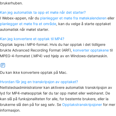
brukerhuben.
Kan jeg automatisk ta opp et møte når det starter?
I Webex-appen, når du
planlegger et møte fra møtekalenderen
eller
planlegger et møte fra et område
, kan du velge å starte opptaket
automatisk når møtet starter.
Kan jeg konvertere et opptak til MP4?
Opptak lagres i MP4-format. Hvis du har opptak i det tidligere
brukte Advanced Recording Format (ARF),
konverter opptakene
til
MPEG-4-formatet (.MP4) ved hjelp av en Windows-datamaskin.
Du kan ikke konvertere opptak på Mac.
Hvordan får jeg en transkripsjon av opptaket?
Nettstedsadministratorer kan aktivere automatisk transkripsjon av
lyd for MP4-møteopptak før du tar opp møtet eller webinaret. De
kan slå på funksjonaliteten for alle, for bestemte brukere, eller la
brukerne slå den på for seg selv. Se
Opptakstranskripsjoner
for mer
informasjon.