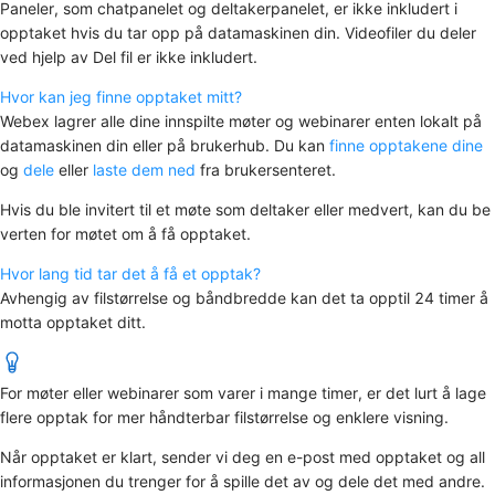
Paneler, som chatpanelet og deltakerpanelet, er ikke inkludert i
opptaket hvis du tar opp på datamaskinen din. Videofiler du deler
ved hjelp av
Del fil
er ikke inkludert.
Hvor kan jeg finne opptaket mitt?
Webex lagrer alle dine innspilte møter og webinarer enten lokalt på
datamaskinen din eller på brukerhub. Du kan
finne opptakene dine
og
dele
eller
laste dem ned
fra brukersenteret.
Hvis du ble invitert til et møte som deltaker eller medvert, kan du be
verten for møtet om å få opptaket.
Hvor lang tid tar det å få et opptak?
Avhengig av filstørrelse og båndbredde kan det ta opptil 24 timer å
motta opptaket ditt.
For møter eller webinarer som varer i mange timer, er det lurt å lage
flere opptak for mer håndterbar filstørrelse og enklere visning.
Når opptaket er klart, sender vi deg en e-post med opptaket og all
informasjonen du trenger for å spille det av og dele det med andre.