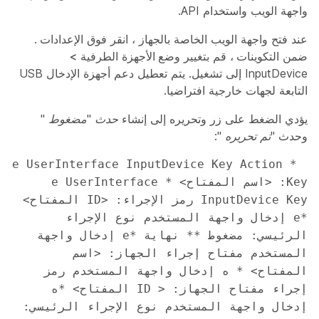
واجهة الويب واستخدام API.
عند فتح واجهة الويب الخاصة بالجهاز ، انقر فوق
الإعدادات
.
ضمن
التكوينات
، قم بتغيير
وضع
الأجهزة الطرفية
>
InputDevice إلى
تشغيل
. يتم تعطيل دعم أجهزة الإدخال USB
التابعة لجهات خارجية افتراضيا.
يؤدي الضغط على زر وتحريره إلى إنشاء
حدث "مضغوط
"
وحدث
"تم تحريره
":
 *e UserInterface InputDevice Key Action 
Key: <اسم المفتاح> *e UserInterface 
InputDevice Key رمز الإجراء: <ID المفتاح> 
*e إدخال واجهة المستخدم نوع الإجراء 
الرئيسي: مضغوط ** نهاية *e إدخال واجهة 
المستخدم مفتاح إجراء الجهاز: <اسم 
المفتاح> * ه إدخال واجهة المستخدم رمز 
إجراء مفتاح الجهاز: < ID المفتاح> *ه 
إدخال واجهة المستخدم نوع الإجراء الرئيسي: 