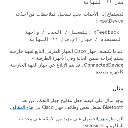
صدر ** النهاية 
للاستماع إلى الأحداث، يجب تسجيل الملاحظات من
أحداث
:
InputDevice
 xFeedback التسجيل / الحدث / واجهة 
المستخدم / جهاز الإدخال ** النهاية 
عندما يكتشف جهاز Cisco الجهاز الطرفي التابع لجهة خارجية،
سيتم إدراجه ضمن
الحالة
وفي
الأجهزة الطرفية
>
ConnectedDevice
. قد يتم الإبلاغ عن جهاز الجهة الخارجية
كأجهزة متعددة.
مثال
يوجد مثال على كيفية جعل مفاتيح جهاز التحكم عن بعد
Bluetooth تشغل بعض وظائف جهاز Cisco في
هذه المقالة
.
ألق نظرة
هنا
للحصول على مزيد من الأمثلة على وحدات
الماكرو و exensions.