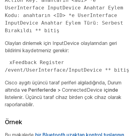
Action Key: anahtarın <adı> *e 
UserInterface InputDevice Anahtar Eylem 
Kodu: anahtarın <ID> *e UserInterface 
InputDevice Anahtar Eylem Türü: Serbest 
Bırakıldı ** bitiş 
Olayları dinlemek için InputDevice
olaylarından
geri
bildirimi kaydetmeniz gerekir:
 xFeedback Register 
/event/UserInterface/InputDevice ** bitiş 
Cisco aygıtı üçüncü taraf periferi algıladığında, Durum
altında
ve Periferlerde
>
ConnectedDevice
içinde
listelenir. Üçüncü taraf cihaz birden çok cihaz olarak
raporlanabilir.
Örnek
Bu makalede
bir Bluetooth uzaktan kontrol tuşlarının