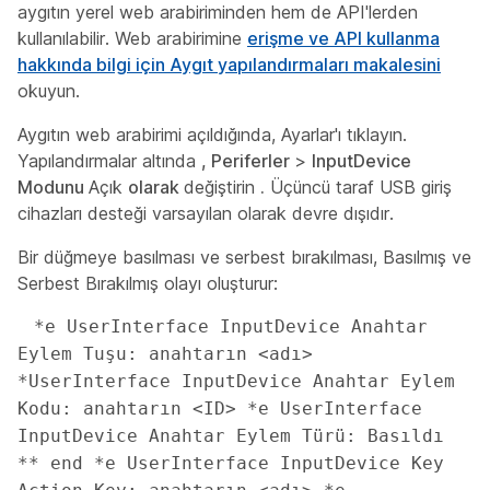
aygıtın yerel web arabiriminden hem de API'lerden
kullanılabilir. Web arabirimine
erişme ve API kullanma
hakkında bilgi için Aygıt yapılandırmaları makalesini
okuyun.
Aygıtın web arabirimi açıldığında, Ayarlar'ı
tıklayın.
Yapılandırmalar altında
, Periferler
>
InputDevice
Modunu
Açık
olarak
değiştirin
.
Üçüncü taraf USB giriş
cihazları desteği varsayılan olarak devre dışıdır.
Bir düğmeye basılması ve serbest bırakılması, Basılmış
ve
Serbest Bırakılmış
olayı oluşturur:
 *e UserInterface InputDevice Anahtar 
Eylem Tuşu: anahtarın <adı> 
*UserInterface InputDevice Anahtar Eylem 
Kodu: anahtarın <ID> *e UserInterface 
InputDevice Anahtar Eylem Türü: Basıldı 
** end *e UserInterface InputDevice Key 