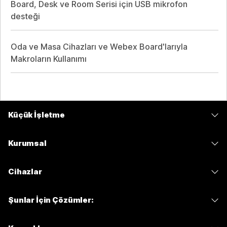
Board, Desk ve Room Serisi için USB mikrofon
desteği
Oda ve Masa Cihazları ve Webex Board'larıyla
Makroların Kullanımı
Küçük İşletme
Fiyatlar
Kurumsal
Webex Uygulaması
Webex Suite
Cihazlar
Meetings
Calling
kulaklıklar
Calling
Şunlar İçin Çözümler:
Meetings
Kameralar
Mesajlaşma
Eğitim
Mesajlaşma