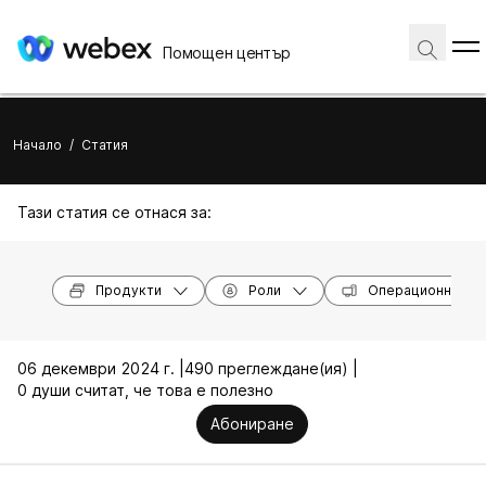
Помощен център
Начало
/
Статия
Тази статия се отнася за:
Продукти
Роли
Операционни си
06 декември 2024 г. |
490 преглеждане(ия) |
0 души считат, че това е полезно
Абониране