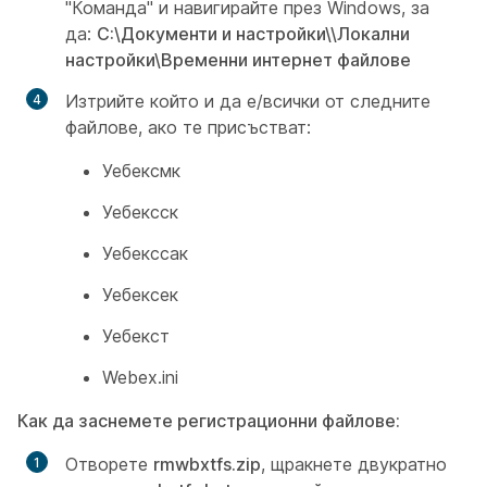
"Команда" и навигирайте през Windows, за
да:
C:\Документи и настройки\
\Локални
настройки\Временни интернет файлове
Изтрийте който и да е/всички от следните
файлове, ако те присъстват:
Уебексмк
Уебексск
Уебекссак
Уебексек
Уебекст
Webex.ini
Как да заснемете регистрационни файлове:
Отворете
rmwbxtfs.zip
, щракнете двукратно