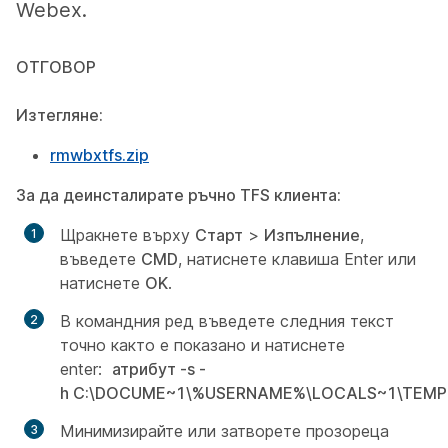
Webex.
ОТГОВОР
Изтегляне:
rmwbxtfs.zip
За да деинсталирате ръчно TFS клиента:
Щракнете върху
Старт
>
Изпълнение
,
въведете
CMD
, натиснете клавиша Enter или
натиснете
OK
.
В командния ред въведете следния текст
точно както е показано и натиснете
enter:
атрибут -s -
h C:\DOCUME~1\%USERNAME%\LOCALS~1\TEM
Минимизирайте или затворете прозореца