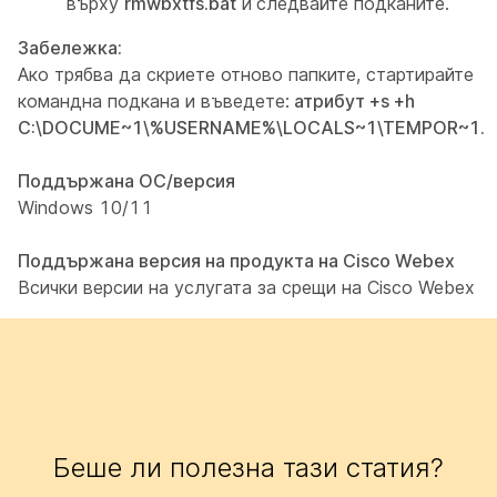
върху
rmwbxtfs.bat
и
следвайте подканите.
Забележка:
Ако трябва да скриете отново папките, стартирайте
командна подкана и въведете:
атрибут +s +h
C:\DOCUME~1\%USERNAME%\LOCALS~1\TEMPOR~1.
Поддържана ОС/версия
Windows 10/11
Поддържана версия на продукта на Cisco Webex
Всички версии на услугата за срещи на Cisco Webex
Беше ли полезна тази статия?