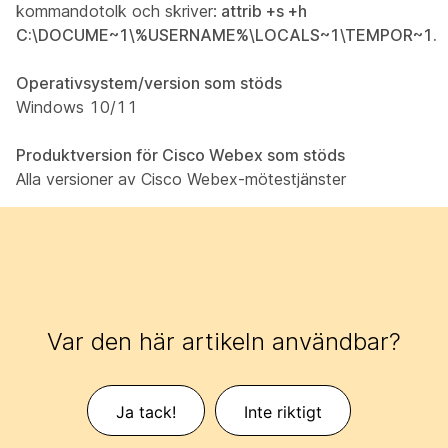
kommandotolk och skriver:
attrib +s +h
C:\DOCUME~1\%USERNAME%\LOCALS~1\TEMPOR~1.
Operativsystem/version som stöds
Windows 10/11
Produktversion för Cisco Webex som stöds
Alla versioner av Cisco Webex-mötestjänster
Var den här artikeln användbar?
Ja tack!
Inte riktigt