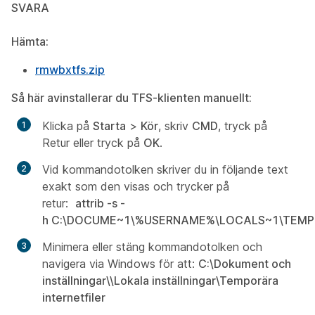
SVARA
Hämta:
rmwbxtfs.zip
Så här avinstallerar du TFS-klienten manuellt:
Klicka på
Starta
>
Kör
, skriv
CMD
, tryck på
Retur eller tryck på
OK
.
Vid kommandotolken skriver du in följande text
exakt som den visas och trycker på
retur:
attrib -s -
h C:\DOCUME~1\%USERNAME%\LOCALS~1\TEM
Minimera eller stäng kommandotolken och
navigera via Windows för att:
C:\Dokument och
inställningar\
\Lokala inställningar\Temporära
internetfiler