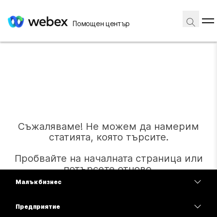
Помощен център
Съжаляваме! Не можем да намерим
статията, която търсите.
Пробвайте на началната страница или
потърсете отново.
Малък бизнес
Цени
Предприятие
Начало