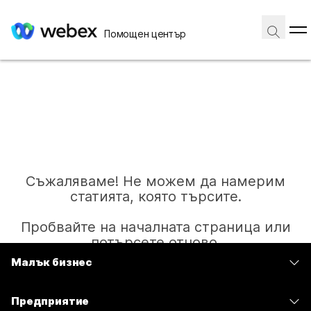
Помощен център
Съжаляваме! Не можем да намерим
статията, която търсите.
Пробвайте на началната страница или
потърсете отново.
Малък бизнес
Цени
Начало
Предприятие