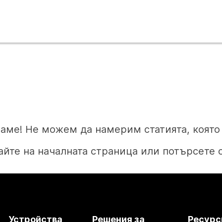
аме! Не можем да намерим статията, която 
йте на началната страница или потърсете 
Начало
Устройства
Решения за
Ресурс
Нуждаете се от отговор?