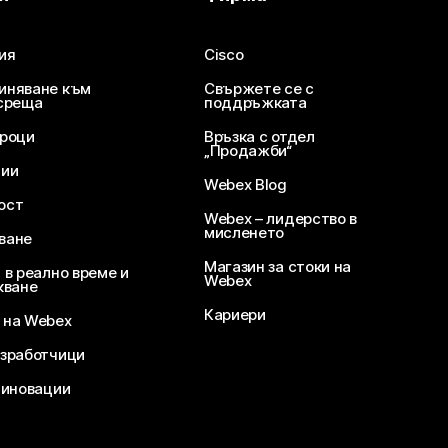
ия
Cisco
иняване към
Свържете се с
среща
поддръжката
уроци
Връзка с отдел
„Продажби“
ции
Webex Blog
ост
Webex – лидерство в
мисленето
ване
Магазин за стоки на
 в реално време и
Webex
кване
Кариери
 на Webex
зработчици
 иновации