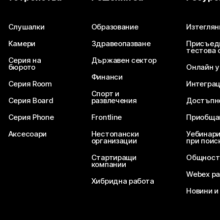
Изпратете въпрос
Слушалки
Образование
Изтеглян
Камери
Здравеопазване
Присъед
тестова 
Серия на
Държавен сектор
бюрото
Онлайн 
Финанси
Серия Room
Интегра
Спорт и
Серия Board
развлечения
Достъпн
Серия Phone
Frontline
Приобща
Аксесоари
Нестопански
Уебинари
организации
при поис
Стартиращи
Общност
компании
Webex ра
Хибридна работа
Новини и