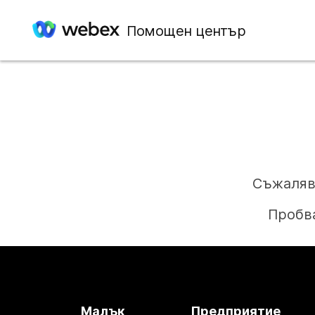
Помощен център
Съжаляв
Пробва
Малък
Предприятие