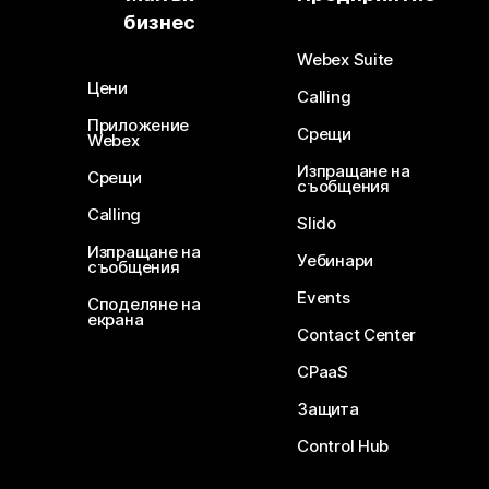
бизнес
Webex Suite
Цени
Calling
Приложение
Срещи
Webex
Изпращане на
Срещи
съобщения
Calling
Slido
Изпращане на
Уебинари
съобщения
Events
Споделяне на
екрана
Contact Center
CPaaS
Защита
Control Hub