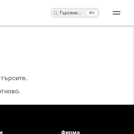
Търсене
...
⌘K
търсите.
отново.
и
Фирма