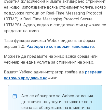
събития (класически) и имате активирано стрийминг
на живо, използвайте всяка стрийминг услуга, която
поддържа потоци от Real-Time Messaging Protocol
(RTMP) и Real-Time Messaging Protocol Secure
(RTMPS). Аудио, видео и споделено съдържание се
предават на живо.
Тази функция изисква Webex видео платформа
версия 2.0.
Разберете коя версия използвате
.
Можете да предавате на живо всяка среща или
уебинар на една услуга за стрийминг на живо.
Вашият Уебекс администратор трябва да
разреши
поточно предаване на
живо.
Ако се абонирате за Webex от вашия
доставчик на услуги, свържете се с
екипа за обслужване на клиенти на