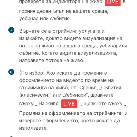
проверете за индикатора На живо
в
горния десен ъгъл на вашата среща,
уебинар или събитие.
7
Върнете се в стрийминг услугата и
изчакайте, докато видите визуализация на
поток на живо на вашата среща, уебинарили
събитие. Когато видите визуализацията,
направете потока на живо.
8
(По избор) Ако искате да промените
оформлението на видеото по време на
стрийминга на живо, от „Срещи“, „Събития
(класически)“ или „Уебинари“, щракнете
върху
„ На живо
“ , щракнете върху
„
Промяна на оформлението на стрийминга
“ и
изберете оформлението, което искате да
използвате.