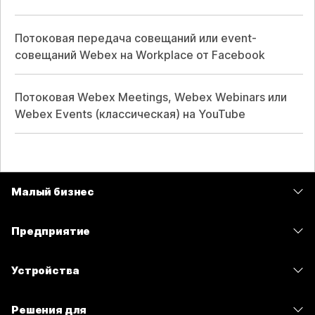
Потоковая передача совещаний или event-
совещаний Webex на Workplace от Facebook
Потоковая Webex Meetings, Webex Webinars или
Webex Events (классическая) на YouTube
Малый бизнес
Цены
Предприятие
Приложение Webex
Webex Suite
Устройства
Совещания
Calling
гарнитуры
Calling
Решения для
Совещания