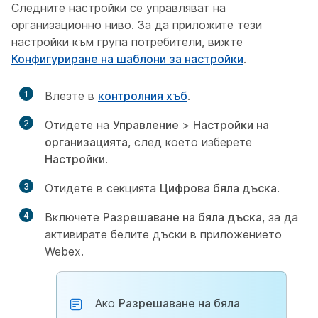
Следните настройки се управляват на
организационно ниво. За да приложите тези
настройки към група потребители, вижте
Конфигуриране на шаблони за настройки
.
1
Влезте в
контролния хъб
.
2
Отидете на
Управление
>
Настройки на
организацията
, след което изберете
Настройки
.
3
Отидете в секцията
Цифрова бяла дъска
.
4
Включете
Разрешаване на бяла дъска
, за да
активирате белите дъски в приложението
Webex.
Ако
Разрешаване на бяла