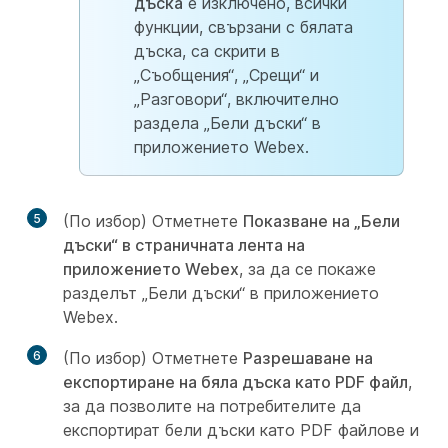
дъска
е изключено, всички
функции, свързани с бялата
дъска, са скрити в
„Съобщения“, „Срещи“ и
„Разговори“, включително
раздела „Бели дъски“ в
приложението Webex.
5
(По избор) Отметнете
Показване на „Бели
дъски“ в страничната лента на
приложението Webex
, за да се покаже
разделът „Бели дъски“ в приложението
Webex.
6
(По избор) Отметнете
Разрешаване на
експортиране на бяла дъска като PDF файл
,
за да позволите на потребителите да
експортират бели дъски като PDF файлове и