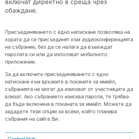
включат директно в среща чрез
обаждане.
Присъединяването с едно натискане позволява на
хората да се присъединят към аудиоконференцията
на събрание, без да се налага да въвеждат
паролата си или да използват мобилното
приложение.
За да включите присъединяването с едно
натискане към връзките в поканите за имейл,
събранията не могат да изискват от участниците да
влизат. Ако събранието изисква парола, тя трябва
да бъде включена в поканата за имейл. Можете да
зададете тези опции за всеки, който планира
събрания на сайта Ви.