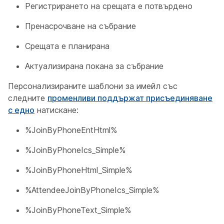
Регистрирането на срещата е потвърдено
Пренасрочване на събрание
Срещата е планирана
Актуализирана покана за събрание
Персонализираните шаблони за имейл със
следните
променливи поддържат присъединяване
с едно
натискане:
%JoinByPhoneEntHtml%
%JoinByPhoneIcs_Simple%
%JoinByPhoneHtml_Simple%
%AttendeeJoinByPhoneIcs_Simple%
%JoinByPhoneText_Simple%