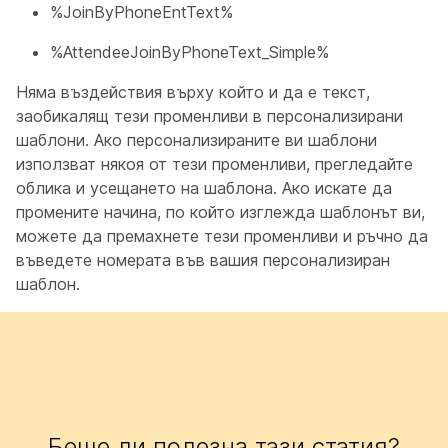
%JoinByPhoneEntText%
%AttendeeJoinByPhoneText_Simple%
Няма въздействия върху който и да е текст,
заобикалящ тези променливи в персонализирани
шаблони. Ако персонализираните ви шаблони
използват някоя от тези променливи, прегледайте
облика и усещането на шаблона. Ако искате да
промените начина, по който изглежда шаблонът ви,
можете да премахнете тези променливи и ръчно да
въведете номерата във вашия персонализиран
шаблон.
Беше ли полезна тази статия?