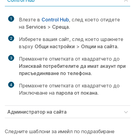
Control Hub
1
Влезте в
Control Hub
, след което отидете
на
Services
>
Среща
.
2
Изберете вашия сайт, след което щракнете
върху
Общи настройки
>
Опции на сайта
.
3
Премахнете отметката от квадратчето до
Изисквай потребителите да имат акаунт при
присъединяване по телефона
.
4
Премахнете отметката от квадратчето до
Изключване на
парола от покана
.
Администратор на сайта
Следните шаблони за имейл по подразбиране