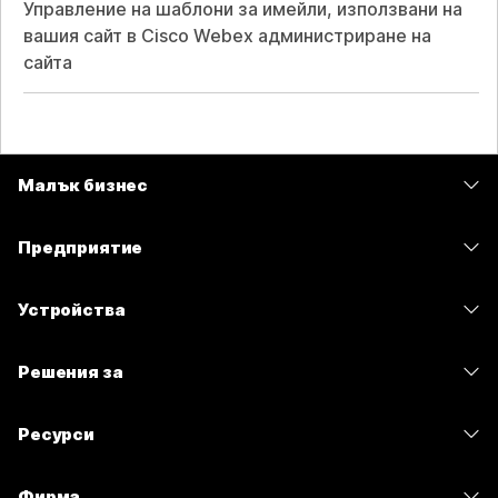
Управление на шаблони за имейли, използвани на
вашия сайт в Cisco Webex администриране на
сайта
Малък бизнес
Цени
Предприятие
Приложение Webex
Webex Suite
Устройства
Срещи
Calling
Слушалки
Calling
Решения за
Срещи
Камери
Изпращане на съобщения
Образование
Изпращане на съобщения
Ресурси
Серия на бюрото
Споделяне на екрана
Здравеопазване
Slido
Изтегляния
Серия Room
Фирма