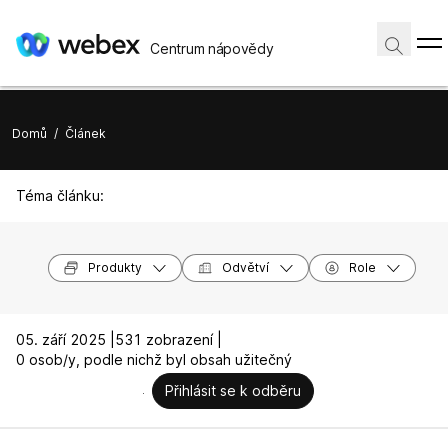
Centrum nápovědy
Domů
/
Článek
Téma článku:
Produkty
Odvětví
Role
05. září 2025 |
531 zobrazení |
0 osob/y, podle nichž byl obsah užitečný
Přihlásit se k odběru