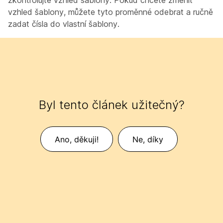
vzhled šablony, můžete tyto proměnné odebrat a ručně
zadat čísla do vlastní šablony.
Byl tento článek užitečný?
Ano, děkuji!
Ne, díky