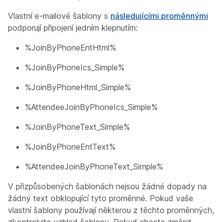
Vlastní e-mailové šablony s
následujícími proměnnými
podporují připojení jedním klepnutím:
%JoinByPhoneEntHtml%
%JoinByPhoneIcs_Simple%
%JoinByPhoneHtml_Simple%
%AttendeeJoinByPhoneIcs_Simple%
%JoinByPhoneText_Simple%
%JoinByPhoneEntText%
%AttendeeJoinByPhoneText_Simple%
V přizpůsobených šablonách nejsou žádné dopady na
žádný text obklopující tyto proměnné. Pokud vaše
vlastní šablony používají některou z těchto proměnných,
zkontrolujte vzhled šablony. Pokud chcete změnit