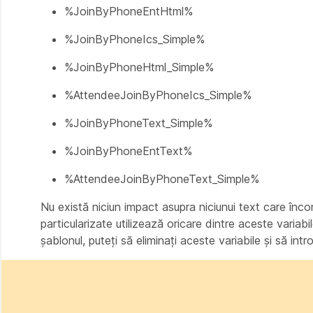
%JoinByPhoneEntHtml%
%JoinByPhoneIcs_Simple%
%JoinByPhoneHtml_Simple%
%AttendeeJoinByPhoneIcs_Simple%
%JoinByPhoneText_Simple%
%JoinByPhoneEntText%
%AttendeeJoinByPhoneText_Simple%
Nu există niciun impact asupra niciunui text care înc
particularizate utilizează oricare dintre aceste variabi
șablonul, puteți să eliminați aceste variabile și să int