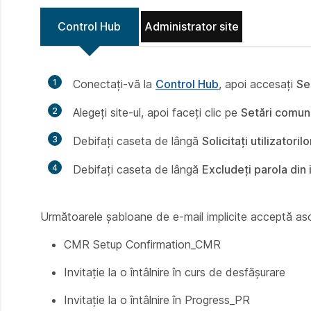
Control Hub
Administrator site
1
Conectați-vă la
Control Hub
, apoi accesați
Se
2
Alegeți site-ul, apoi faceți clic pe
Setări comu
3
Debifați caseta de lângă
Solicitați utilizatori
4
Debifați caseta de lângă
Excludeți parola din 
Următoarele șabloane de e-mail implicite acceptă aso
CMR Setup Confirmation_CMR
Invitație la o întâlnire în curs de desfășurare
Invitație la o întâlnire în Progress_PR