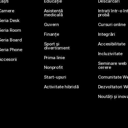
Căști
Educație
Descărcări
Camere
Asistență
Intrați într-o î
medicală
probă
Seria Desk
Guvern
Cursuri online
Seria Room
Finanțe
Integrări
Seria Board
Sport și
Accesibilitate
divertisment
Seria Phone
Incluzivitate
Prima linie
Accesorii
Seminare web li
Nonprofit
cerere
Start-upuri
Comunitate W
Activitate hibridă
Dezvoltatori 
Noutăți și inov