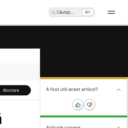
Căutați
...
⌘K
A fost util acest articol?
Abonare
ă
Articole conexe