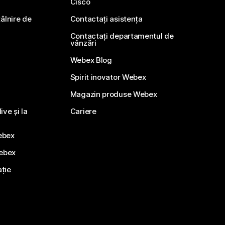
Cisco
ntâlnire de
Contactați asistența
Contactați departamentul de
vânzări
Webex Blog
Spirit inovator Webex
Magazin produse Webex
ve și la
Cariere
ebex
Webex
ație