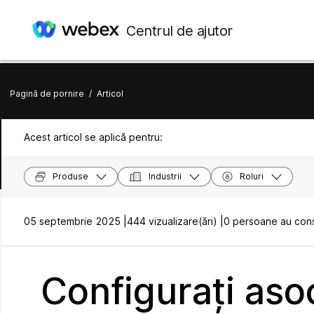
Centrul de ajutor
Pagină de pornire
/
Articol
Acest articol se aplică pentru:
Produse
Industrii
Roluri
05 septembrie 2025 |
444 vizualizare(ări) |
0 persoane au consi
Configurați aso