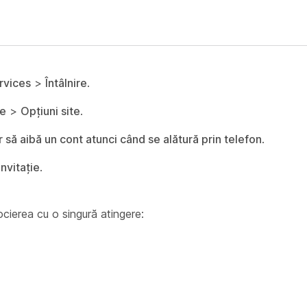
rvices
>
Întâlnire
.
ne
>
Opțiuni site
.
lor să aibă un cont atunci când se alătură prin telefon
.
invitație
.
cierea cu o singură atingere: