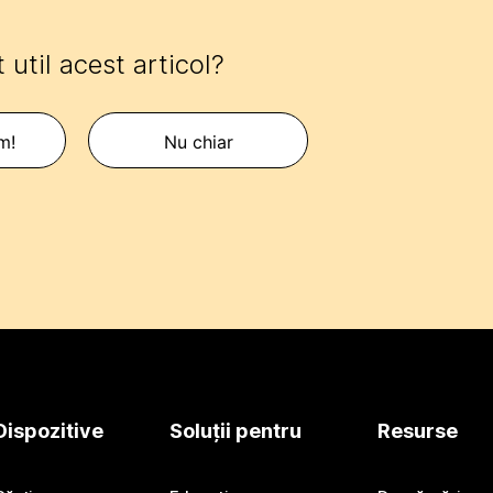
 util acest articol?
m!
Nu chiar
Dispozitive
Soluții pentru
Resurse