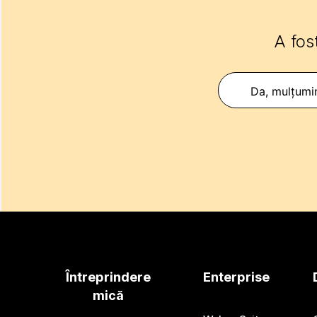
A fost
Da, mulțumi
Întreprindere
Enterprise
mică