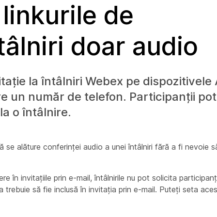
linkurile de
tâlniri doar audio
itație la întâlniri Webex pe dispozitivele
re un număr de telefon. Participanții pot
a o întâlnire.
ă se alăture conferinței audio a unei întâlniri fără a fi nevoie 
 în invitațiile prin e-mail, întâlnirile nu pot solicita participanț
rebuie să fie inclusă în invitația prin e-mail. Puteți seta aces