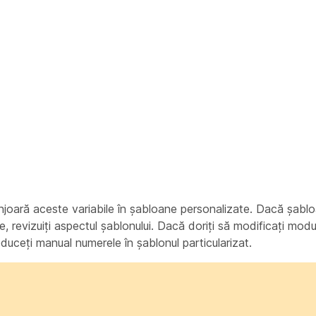
onjoară aceste variabile în șabloane personalizate. Dacă șabl
le, revizuiți aspectul șablonului. Dacă doriți să modificați modu
roduceți manual numerele în șablonul particularizat.