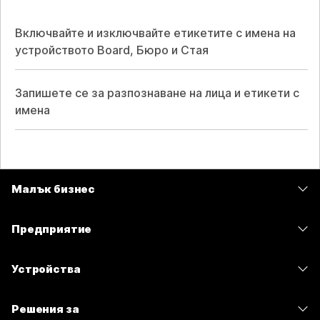
Включвайте и изключвайте етикетите с имена на
устройството Board, Бюро и Стая
Запишете се за разпознаване на лица и етикети с
имена
Малък бизнес
Цени
Предприятие
Приложение Webex
Webex Suite
Устройства
Срещи
Calling
Слушалки
Calling
Решения за
Срещи