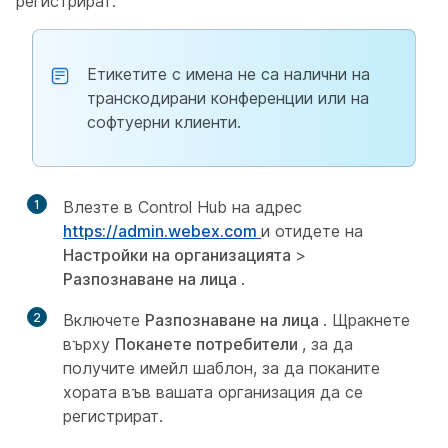
регистрират.
Етикетите с имена не са налични на
транскодирани конференции или на
софтуерни клиенти.
1
Влезте в Control Hub на адрес
https://admin.webex.com
и отидете на
Настройки на организацията
>
Разпознаване на лица
.
2
Включете
Разпознаване на лица
. Щракнете
върху
Поканете потребители
, за да
получите имейл шаблон, за да поканите
хората във вашата организация да се
регистрират.