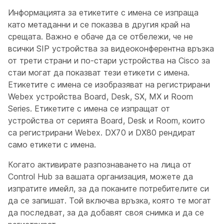
Информацията за етикетите с имена се изпраща
като метаданни и се показва в другия край на
срещата. Важно е обаче да се отбележи, че не
всички SIP устройства за видеоконферентна връзка
от трети страни и по-стари устройства на Cisco за
стаи могат да показват тези етикети с имена.
Етикетите с имена се изобразяват на регистрирани
Webex устройства Board, Desk, SX, MX и Room
Series. Етикетите с имена се изпращат от
устройства от серията Board, Desk и Room, които
са регистрирани Webex. DX70 и DX80 рендират
само етикети с имена.
Когато активирате разпознаването на лица от
Control Hub за вашата организация, можете да
изпратите имейл, за да поканите потребителите си
да се запишат. Той включва връзка, която те могат
да последват, за да добавят своя снимка и да се