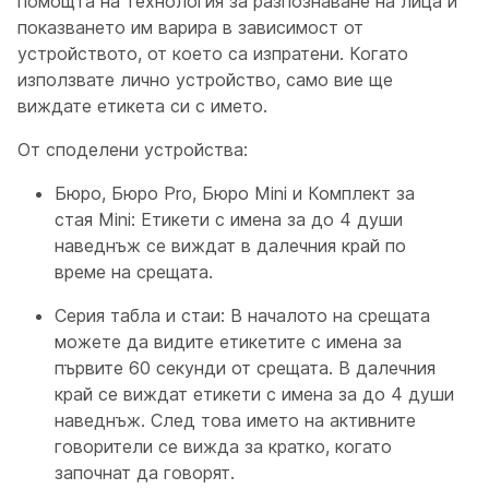
помощта на технология за разпознаване на лица и
показването им варира в зависимост от
устройството, от което са изпратени. Когато
използвате лично устройство, само вие ще
виждате етикета си с името.
От споделени устройства:
Бюро, Бюро Pro, Бюро Mini и Комплект за
стая Mini: Етикети с имена за до 4 души
наведнъж се виждат в далечния край по
време на срещата.
Серия табла и стаи: В началото на срещата
можете да видите етикетите с имена за
първите 60 секунди от срещата. В далечния
край се виждат етикети с имена за до 4 души
наведнъж. След това името на активните
говорители се вижда за кратко, когато
започнат да говорят.