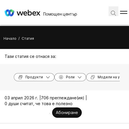
Помощен център
Начало
/
Статия
Тази статия се отнася за:
Продукти
Роли
Модели на устро
03 април 2026 г. |
706 преглеждане(ия) |
0 души считат, че това е полезно
Абониране