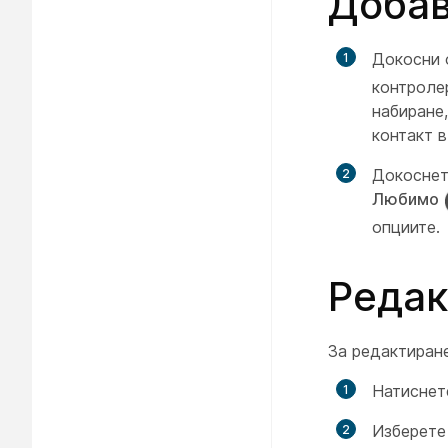
Доба
Докосни
контроле
набиране
контакт 
Докоснете
Любимо
опциите.
Редак
За редактиране
Натисне
Изберете