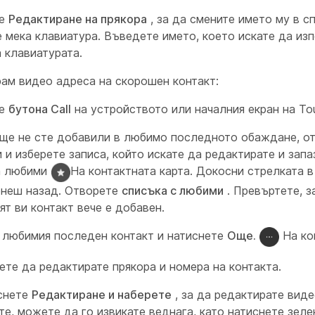
те
Редактиране на прякора
, за да смените името му в с
 мека клавиатура. Въведете името, което искате да изп
 клавиатурата.
рам видео адреса на скорошен контакт:
те
бутона Call
на устройството или началния екран на To
още не сте добавили в любимо последното обаждане, о
и изберете записа, който искате да редактирате и запа
а любими
На контактната карта. Докосни стрелката в 
рнеш назад. Отворете
списъка с любими
. Превъртете, з
т ви контакт вече е добавен.
 любимия последен контакт и натиснете
Още.
На ко
ете да редактирате прякора и номера на контакта.
снете
Редактиране и наберете
, за да редактирате виде
те, можете да го извикате веднага, като натиснете зел