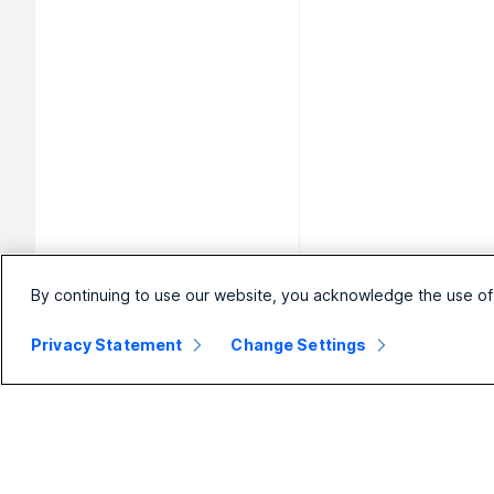
By continuing to use our website, you acknowledge the use of
Privacy Statement
Change Settings
Малък
Предприятие
бизнес
Webex Suite
Цени
Calling