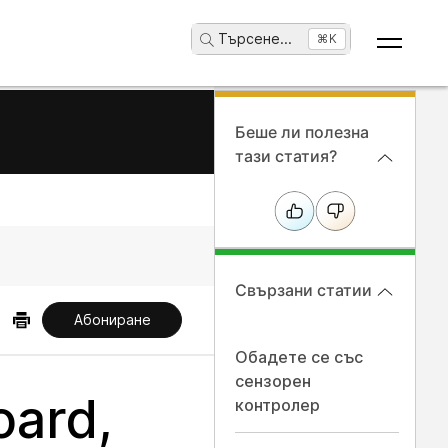
Търсене
...
⌘K
Беше ли полезна
тази статия?
Свързани статии
Абониране
Обадете се със
сензорен
ard,
контролер