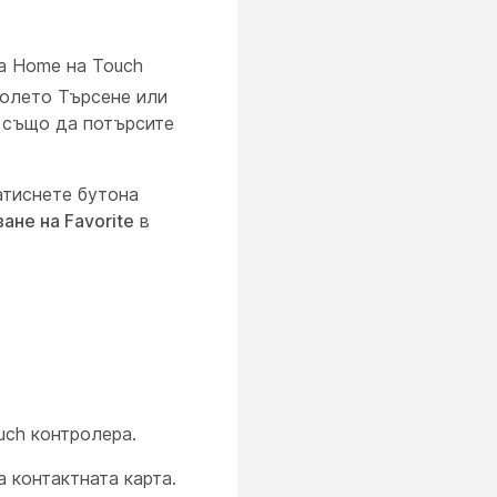
а Home на Touch
полето Търсене или
 също да потърсите
атиснете бутона
ане на Favorite
в
uch контролера.
а контактната карта.