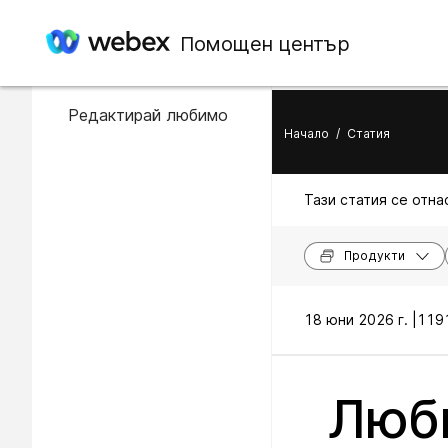
В тази статия
Помощен център
Добави любимо
Редактирай любимо
Начало
/
Статия
Тази статия се отнас
Продукти
18 юни 2026 г. |
1191
Люби