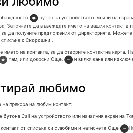
ви любимо
 обаждането
бутон на устройството ви или на екран
ра. Започнете да въвеждате името на вашия контакт в 
, за да получите предложения от директорията. Можете
в списъка
с Скорошни
.
 името на контакта, за да отворите контактна карта. Н
там, или докосни
Още.
и включване
или изключв
тирай любимо
 на прякора на любим контакт:
те
бутона Call
на устройството или началния екран на To
 контакт от списъка
си с любими
и натиснете
Още
Н