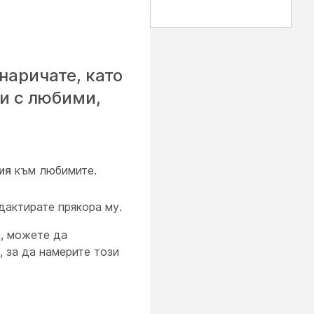
наричате, като
и с любими,
ия
към любимите.
дактирате прякора му.
, можете да
 за да намерите този