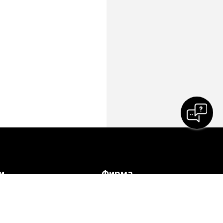
и
Фирма
ия
Cisco
иняване към
Свържете се с