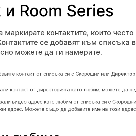
 и Room Series
 маркирате контактите, които често 
онтактите се добавят към списъка в
сно можете да ги намерите.
авите контакт от списъка
си
с Скорошни или
Директор
али контакт от директорията като любим, можете да ре
язали видео адрес като любим от списъка
си с
Скорошни
ози адрес. Можете също да добавите име на този адрес,