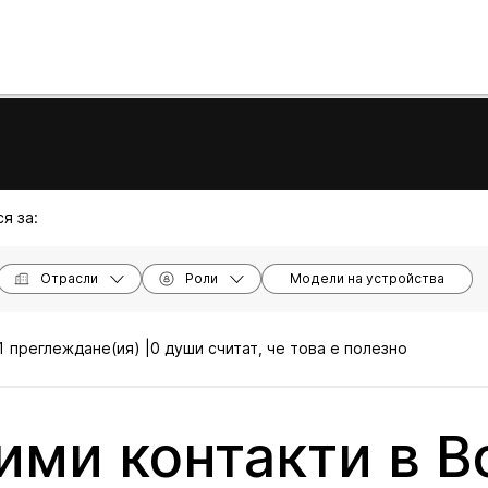
я за:
Отрасли
Роли
Модели на устройства
 преглеждане(ия) |
0 души считат, че това е полезно
ми контакти в Bo