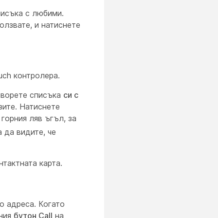
писъка с любими.
олзвате, и натиснете
uch контролера.
творете списъка
си с
зите. Натиснете
горния ляв ъгъл, за
а да видите, че
нтактната карта.
о адреса. Когато
ения
бутон Call
на