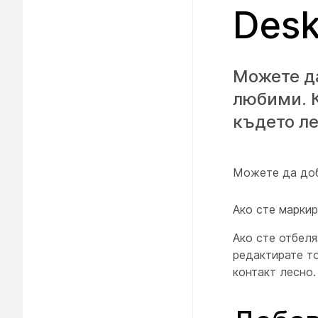
Desk
Можете да
любими. К
където ле
Можете да доб
Ако сте маркир
Ако сте отбел
редактирате т
контакт лесно.