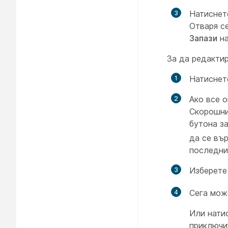
Натисне
Отваря се
Запази
на
За да редакти
Натисне
Ако все 
Скорошни 
бутона з
да се въ
последния
Изберете
Сега мож
Или нати
приключи