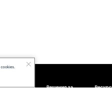
 cookies.
Устройства
Решения за
Ресурс
Слушалки
Образование
Изтеглян
Камери
Здравеопазване
Присъед