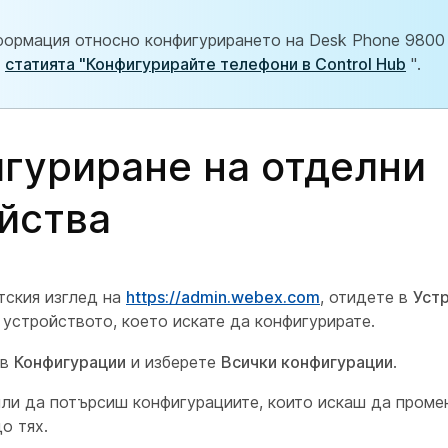
формация относно конфигурирането на Desk Phone 9800 S
е
статията "Конфигурирайте телефони в Control Hub
".
гуриране на отделни
йства
тския изглед на
https://admin.webex.com
, отидете в
Уст
 устройството, което искате да конфигурирате.
 в
Конфигурации
и изберете
Всички конфигурации
.
и да потърсиш конфигурациите, които искаш да проме
о тях.