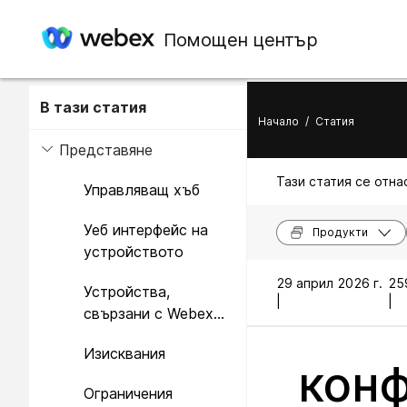
Помощен център
В тази статия
Начало
/
Статия
Представяне
Тази статия се отнас
Управляващ хъб
Уеб интерфейс на
Продукти
устройството
29 април 2026 г.
25
Устройства,
|
|
свързани с Webex
Edge for Devices
Изисквания
конф
Ограничения