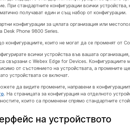
е. При стандартните конфигурации всички устройства,
матично получават един и същ набор от конфигурации.
артни конфигурации за цялата организация или местоп
 Desk Phone 9800 Series.
 конфигурациите, които не могат да се променят от Con
фигурирате всички устройства във вашата организация,
а свързани с Webex Edge for Devices. Конфигурациите м
висимо от състоянието на устройствата, а промените щ
ато устройствата се включат.
можете да видите промените, направени в конфигурации
то
. На страницата за конфигурация на отделното устро
ностите, които са променени спрямо стандартните стой
терфейс на устройството