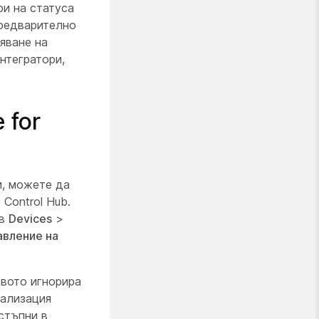
и на статуса
предварително
яване на
нтегратори,
 for
и, можете да
Control Hub.
 в
Devices
>
авление на
твото игнорира
нализация
остъпни в