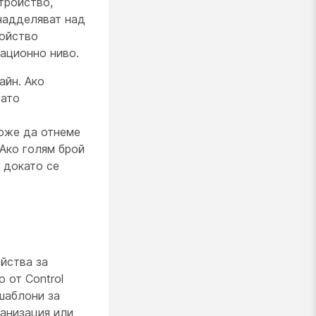
тройство,
надделяват над
ройство
зационно ниво.
айн. Ако
гато
Може да отнеме
Ако голям брой
 докато се
йства за
 от Control
шаблони за
ганизация или