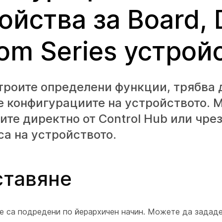
ойства за Board, 
om Series устрой
троите определени функции, трябва 
 конфигурациите на устройството. 
ите директно от Control Hub или чрез
а на устройството.
ставяне
е са подредени по йерархичен начин. Можете да задад