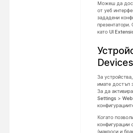
Можеш да дост
от уеб интерф
зададени конфи
презентатори. 
като
UI Extensi
Устройс
Device
За устройства,
имате достъп з
За да активира
Settings
>
Webe
конфигурациит
Когато позволи
конфигурации о
(макроси и бра