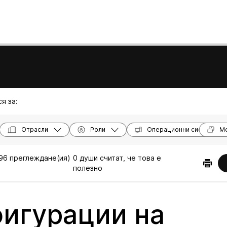
я за:
Отрасли
Роли
Операционни системи
Мо
96 преглеждане(ия)
0 души считат, че това е
полезно
игурации на