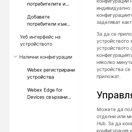
конфигурации н
потребителите и
данни Webex
индивидуално 
роли
конфигурациит
Добавете
заделяват как
потребители към
списъка с достъп
За да се прило
Уеб интерфейс на
до дадено
устройството е
устройството
устройство
устройството с
конфигурацият
Налични конфигурации
няколко минут
устройства се
Webex регистрирани
приложат.
устройства
Webex Edge for
Управл
Devices свързани
устройства
Можете да пол
отделни или мн
Hub. За да ко
конфигурация 