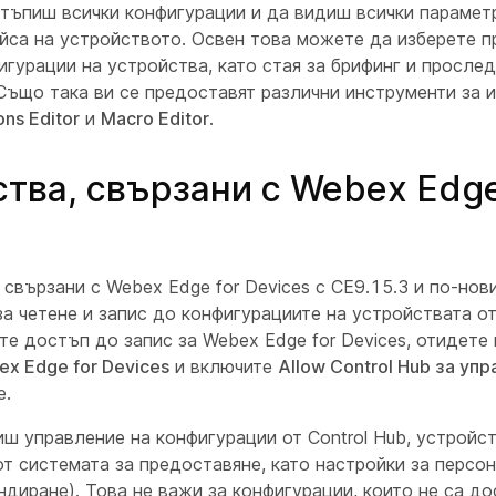
ъпиш всички конфигурации и да видиш всички параметр
ейса на устройството. Освен това можете да изберете 
гурации на устройства, като стая за брифинг и прослед
Също така ви се предоставят различни инструменти за и
ons Editor
и
Macro Editor
.
тва, свързани с Webex Edge
s
 свързани с Webex Edge for Devices с CE9.15.3 и по-нов
а четене и запис до конфигурациите на устройствата от 
те достъп до запис за Webex Edge for Devices, отидете
x Edge for Devices
и включите
Allow Control Hub за упр
е.
ш управление на конфигурации от Control Hub, устройс
т системата за предоставяне, като настройки за персо
ндиране). Това не важи за конфигурации, които не са д