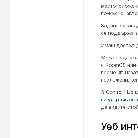
местоположени
по-късно, авто
Задайте станд
се поддържа за
Имаш достъп до
Можете да кон
с RoomOS или с
променят неза
приложени, ког
В Control Hub 
на устройство
да видите стой
Уеб ин