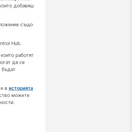
 които добавяш
оложение също
trol Hub.
 които работят
огат да се
е бъдат
те в
историята
йство можете
ности.