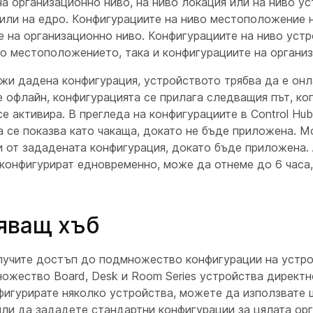
а организационно ниво, на ниво локация или на ниво ус
или на едро. Конфигурациите на ниво местоположение 
е на организационно ниво. Конфигурациите на ниво уст
то местоположението, така и конфигурациите на органи
жи дадена конфигурация, устройството трябва да е онл
 офлайн, конфигурацията се прилага следващия път, ко
е активира. В прегледа на конфигурациите в Control Hub
а се показва като чакаща, докато не бъде приложена. 
и от зададената конфигурация, докато бъде приложена. 
 конфигурират едновременно, може да отнеме до 6 часа,
яващ хъб
учите достъп до подмножество конфигурации на устро
ожество Board, Desk и Room Series устройства директно
нфигурирате няколко устройства, можете да използвате 
или да зададете стандартни конфигурации за цялата ор