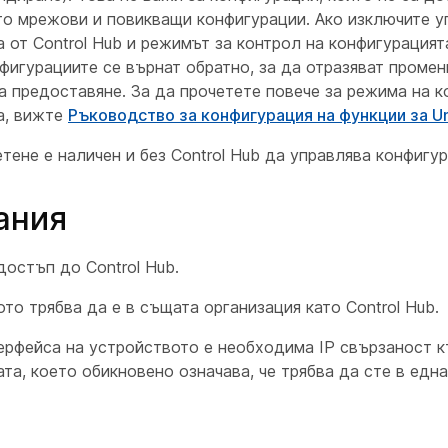
ато мрежови и повикващи конфигурации. Ако изключите 
 от Control Hub и режимът за контрол на конфигурацият
нфигурациите се върнат обратно, за да отразяват промен
а предоставяне. За да прочетете повече за режима на к
а, вижте
Ръководство за конфигурация на функции за Un
тене е наличен и без Control Hub да управлява конфигур
ания
достъп до Control Hub.
то трябва да е в същата организация като Control Hub.
терфейса на устройството е необходима IP свързаност 
та, което обикновено означава, че трябва да сте в едн