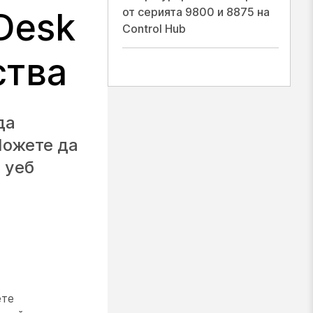
от серията 9800 и 8875 на
Desk
Control Hub
ства
да
Можете да
 уеб
ете