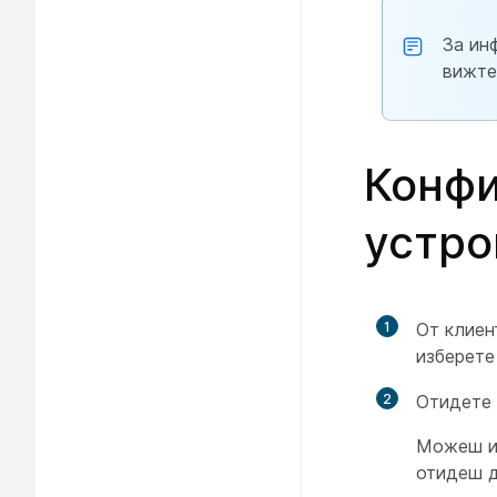
За ин
вижт
Конфи
устро
1
От клиен
изберете
2
Отидете
Можеш ил
отидеш д