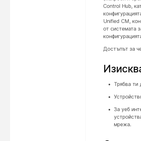
Control Hub, к
конфигурацията
Unified CM, ко
от системата з
конфигурацият
Достъпът за че
Изискв
Трябва ти 
Устройство
За уеб ин
устройства
мрежа.