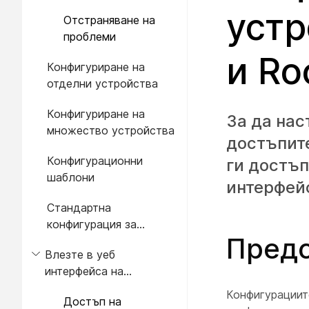
устр
Отстраняване на
проблеми
и Ro
Конфигуриране на
отделни устройства
Конфигуриране на
За да нас
множество устройства
достъпите
Конфигурационни
ги достъп
шаблони
интерфейс
Стандартна
конфигурация за
Пред
организация или
Влезте в уеб
местоположение
интерфейса на
устройството с
Конфигурациит
Достъп на
идентификационни