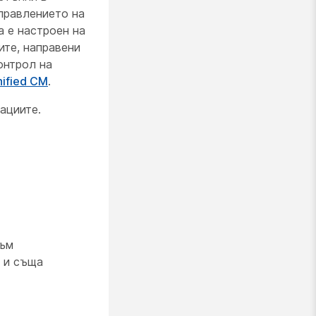
управлението на
а е настроен на
ите, направени
онтрол на
ified CM
.
ациите.
към
а и съща