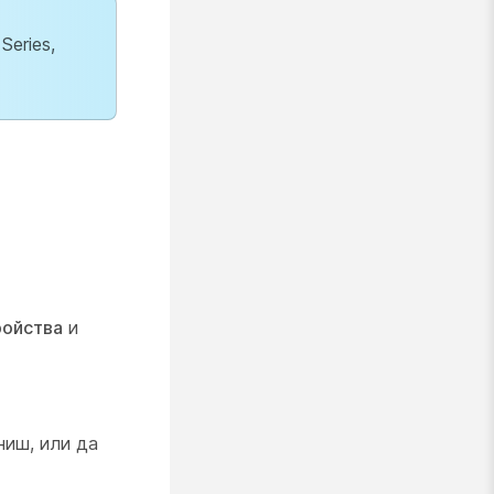
eries,
ройства
и
ниш, или да