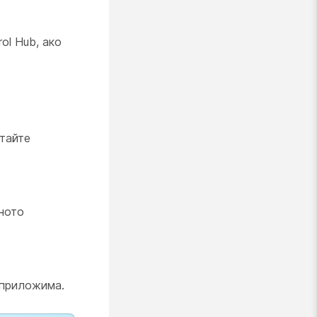
ol Hub, ако
тайте
ното
 приложима.