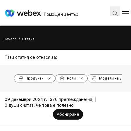
Помощен център
Начало
/
Статия
Тази статия се отнася за:
Продукти
Роли
Модели на устро
09 декември 2024 г. |
376 преглеждане(ия) |
0 души считат, че това е полезно
Абониране