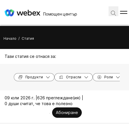
Помощен център
Начало
/
Статия
Тази статия се отнася за:
Продукти
Отрасли
Роли
09 юли 2026 г. |
626 преглеждане(ия) |
0 души считат, че това е полезно
Абониране