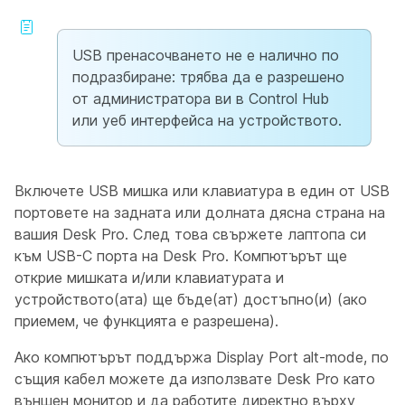
USB пренасочването не е налично по
подразбиране: трябва да е разрешено
от администратора ви в Control Hub
или уеб интерфейса на устройството.
Включете USB мишка или клавиатура в един от USB
портовете на задната или долната дясна страна на
вашия Desk Pro. След това свържете лаптопа си
към USB-C порта на Desk Pro. Компютърът ще
открие мишката и/или клавиатурата и
устройството(ата) ще бъде(ат) достъпно(и) (ако
приемем, че функцията е разрешена).
Ако компютърът поддържа Display Port alt-mode, по
същия кабел можете да използвате Desk Pro като
външен монитор и да работите директно върху