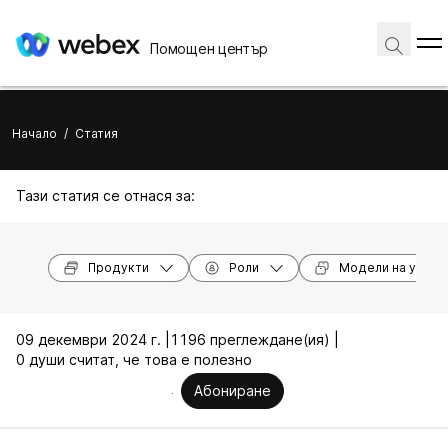
Помощен център
Начало
/
Статия
Тази статия се отнася за:
Продукти
Роли
Модели на устро
09 декември 2024 г. |
1196 преглеждане(ия) |
0 души считат, че това е полезно
Абониране