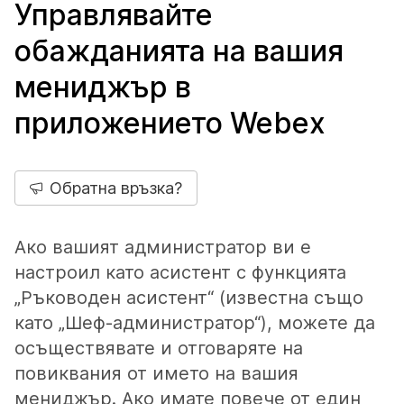
Управлявайте
обажданията на вашия
мениджър в
приложението Webex
Обратна връзка?
Ако вашият администратор ви е
настроил като асистент с функцията
„Ръководен асистент“ (известна също
като „Шеф-администратор“), можете да
осъществявате и отговаряте на
повиквания от името на вашия
мениджър. Ако имате повече от един