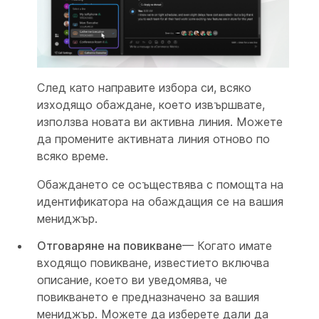
След като направите избора си, всяко
изходящо обаждане, което извършвате,
използва новата ви активна линия. Можете
да промените активната линия отново по
всяко време.
Обаждането се осъществява с помощта на
идентификатора на обаждащия се на вашия
мениджър.
Отговаряне на повикване
— Когато имате
входящо повикване, известието включва
описание, което ви уведомява, че
повикването е предназначено за вашия
мениджър. Можете да изберете дали да