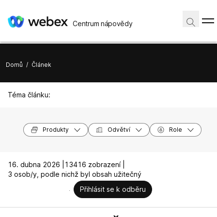
Centrum nápovědy
Domů
/
Článek
Téma článku:
Produkty
Odvětví
Role
16. dubna 2026 |
13416 zobrazení |
3 osob/y, podle nichž byl obsah užitečný
Přihlásit se k odběru