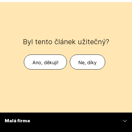
Byl tento článek užitečný?
Ano, děkuji!
Ne, díky
Malá firma
Ceny