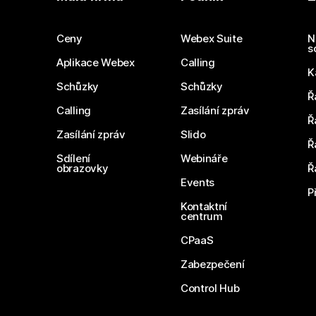
Ceny
Webex Suite
N
s
Aplikace Webex
Calling
K
Schůzky
Schůzky
Ř
Calling
Zasílání zpráv
Ř
Zasílání zpráv
Slido
Ř
Sdílení
Webináře
obrazovky
Ř
Events
P
Kontaktní
centrum
CPaaS
Zabezpečení
Control Hub