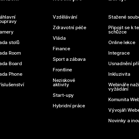
Odešlete dotaz
áhlavní
Vzdělávání
Stažené soub
oupravy
Zdravotní péče
Připojit se k t
amery
schůzce
Vláda
ada stolů
Online lekce
Finance
ada Room
Integrace
Sport a zábava
ada Board
Usnadnění pří
Frontline
ada Phone
Inkluzivita
Neziskové
říslušenství
aktivity
Webináře naži
vyžádání
Start-upy
Komunita We
Hybridní práce
Vývojáři Web
Novinky a ino