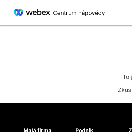
Centrum nápovědy
To 
Zkus
Malá firma
Podnik
Z