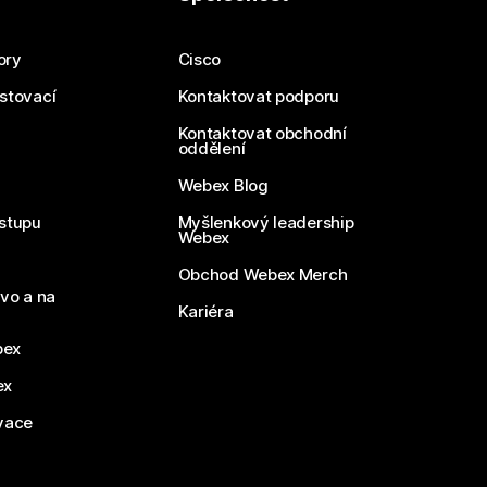
ory
Cisco
estovací
Kontaktovat podporu
Kontaktovat obchodní
oddělení
Webex Blog
stupu
Myšlenkový leadership
Webex
Obchod Webex Merch
vo a na
Kariéra
bex
ex
vace