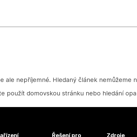
je ale nepříjemné. Hledaný článek nemůžeme na
te použít domovskou stránku nebo hledání opak
Domů
ařízení
Řešení pro
Zdroje
Potřebujete získat odpověď?