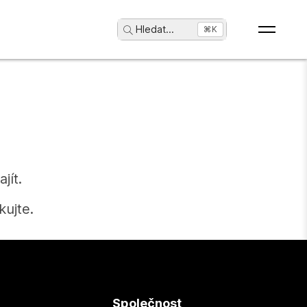
Hledat
...
⌘K
jít.
ujte.
Společnost