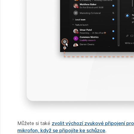
Můžete si také
zvolit výchozí zvukové připojení pr
mikrofon, když se připojíte ke schůzce
.