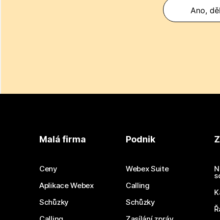
Ano, děk
Malá firma
Podnik
Z
Ceny
Webex Suite
N
s
Aplikace Webex
Calling
K
Schůzky
Schůzky
Ř
Calling
Zasílání zpráv