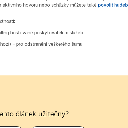
em aktivního hovoru nebo schůzky můžete také
povolit hudeb
ožností:
alling hostované poskytovatelem služeb.
hozí) – pro odstranění veškerého šumu
tento článek užitečný?