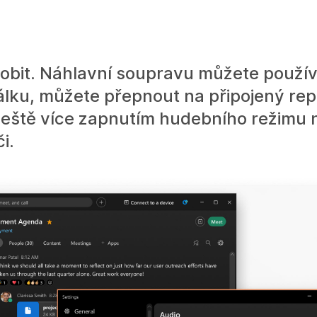
obit. Náhlavní soupravu můžete používa
dálku, můžete přepnout na připojený re
 ještě více zapnutím hudebního režimu
i.