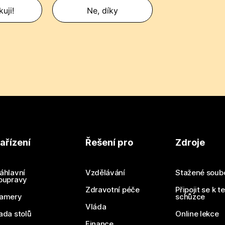
uji!
Ne, díky
ařízení
Řešení pro
Zdroje
áhlavní
Vzdělávání
Stažené soub
oupravy
Zdravotní péče
Připojit se k t
amery
schůzce
Vláda
ada stolů
Online lekce
Finance