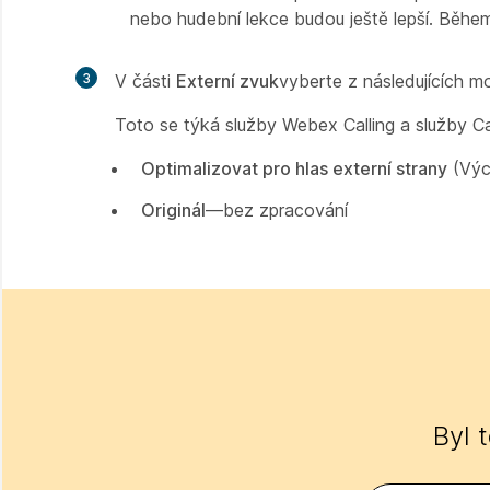
nebo hudební lekce budou ještě lepší. Běh
3
V části
Externí zvuk
vyberte z následujících m
Toto se týká služby Webex Calling a služby C
Optimalizovat pro hlas externí strany
(Výc
Originál
—bez zpracování
Byl 