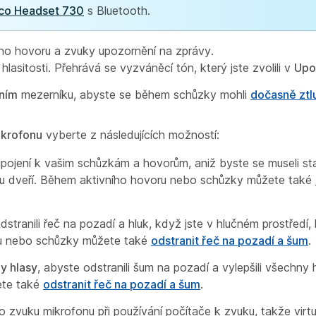
sco Headset 730
s Bluetooth.
ího hovoru a zvuky upozornění na zprávy.
hlasitosti. Přehrává se vyzváněcí tón, který jste zvolili v
Upo
ením
mezerníku, abyste se během schůzky mohli
dočasně ztl
ikrofonu
vyberte z následujících možností:
ipojení k vašim schůzkám a hovorům, aniž byste se museli st
ky u dveří. Během aktivního hovoru nebo schůzky můžete také
stranili řeč na pozadí a hluk, když jste v hlučném prostředí, 
ru nebo schůzky můžete také
odstranit řeč na pozadí a šum
.
y hlasy
, abyste odstranili šum na pozadí a vylepšili všechny h
ete také
odstranit řeč na pozadí a šum
.
zvuku mikrofonu při používání počítače k zvuku, takže virtu