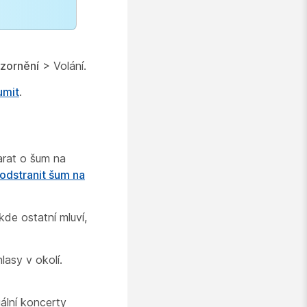
zornění
> Volání.
umit
.
arat o šum na
odstranit šum na
kde ostatní mluví,
lasy v okolí.
ální koncerty