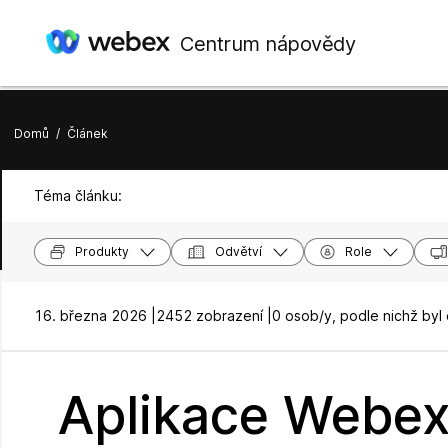
Centrum nápovědy
Domů
/
Článek
Téma článku:
Produkty
Odvětví
Role
16. března 2026 |
2452 zobrazení |
0 osob/y, podle nichž byl
Aplikace Webex