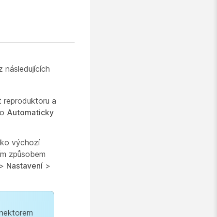
z následujících
t reproduktoru a
ko
Automaticky
jako výchozí
cím způsobem
>
Nastavení
>
nektorem