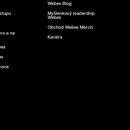
Webex Blog
stupu
Myšlenkový leadership
Webex
Obchod Webex Merch
vo a na
Kariéra
bex
ex
vace