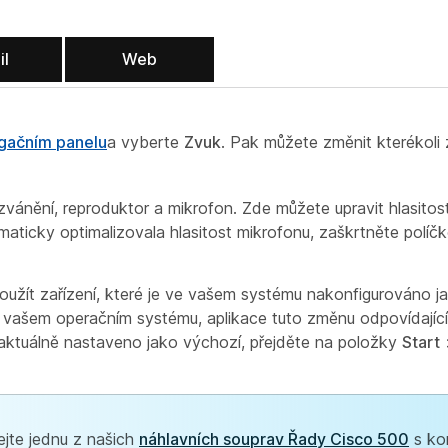
il
Web
igačním panelu
a vyberte
Zvuk
. Pak můžete změnit kterékoli 
zvánění, reproduktor a mikrofon. Zde můžete upravit hlasitos
aticky optimalizovala hlasitost mikrofonu, zaškrtněte políč
 použít zařízení, které je ve vašem systému nakonfigurováno 
 vašem operačním systému, aplikace tuto změnu odpovídají
te aktuálně nastaveno jako výchozí, přejděte na položky
Start
jte jednu z našich
náhlavních souprav Řady Cisco 500
s ko