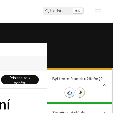
Hledat
...
⌘K
Přihlásit se k
Byl tento článek užitečný?
odběru
ní
Související články