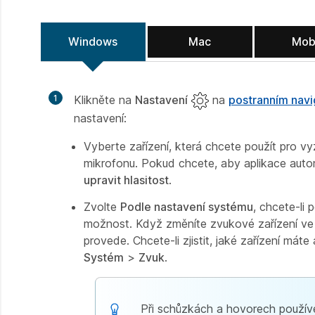
Windows
Mac
Mob
1
Klikněte na
Nastavení
na
postranním nav
nastavení:
Vyberte zařízení, která chcete použít pro vy
mikrofonu. Pokud chcete, aby aplikace autom
upravit hlasitost
.
Zvolte
Podle nastavení systému
, chcete-li
možnost. Když změníte zvukové zařízení ve
provede. Chcete-li zjistit, jaké zařízení má
Systém
>
Zvuk
.
Při schůzkách a hovorech používe