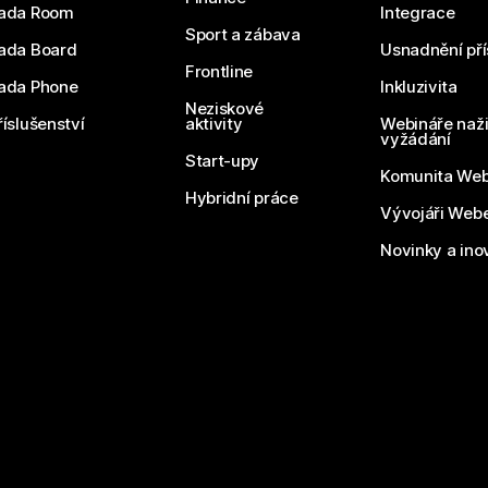
ada Room
Integrace
Sport a zábava
ada Board
Usnadnění pří
Frontline
ada Phone
Inkluzivita
Neziskové
říslušenství
aktivity
Webináře naži
vyžádání
Start-upy
Komunita We
Hybridní práce
Vývojáři Web
Novinky a ino