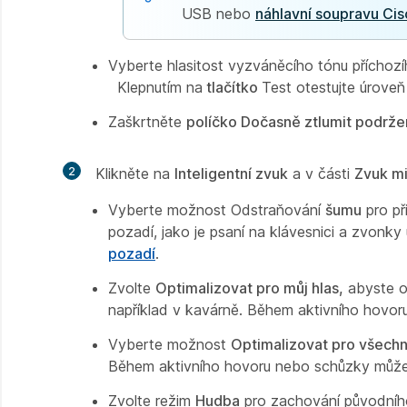
USB nebo
náhlavní soupravu Ci
Vyberte hlasitost vyzváněcího tónu příchoz
Klepnutím na
tlačítko
Test otestujte úroveň 
Zaškrtněte
políčko Dočasně ztlumit podrž
2
Klikněte na
Inteligentní zvuk
a v části
Zvuk m
Vyberte možnost Odstraňování
šumu
pro př
pozadí, jako je psaní na klávesnici a zvon
pozadí
.
Zvolte
Optimalizovat pro můj hlas,
abyste od
například v kavárně. Během aktivního hovo
Vyberte možnost
Optimalizovat pro všechn
Během aktivního hovoru nebo schůzky můž
Zvolte režim
Hudba
pro zachování původního 