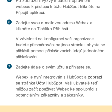
Po zobrazení výzvy k udělení oprávnění
webexu k přístupu k účtu HubSpot klikněte na
Připojit
aplikaci
.
6
Zadejte svou e-mailovou adresu Webex a
klikněte na Tlačítko
Přihlásit
.
V závislosti na konfiguraci vaší organizace
budete přesměrováni na jinou stránku, abyste se
přihlásili pomocí přihlašovacích údajů jednotného
přihlašování.
7
Zadejte údaje o svém účtu a přihlaste se.
Webex je nyní integrován s HubSpot a
zobrazí
se stránka Účty
HubSpot. Vaši uživatelé teď
můžou začít používat Webex ke spolupráci s
potenciálními zákazníky a zákazníky.