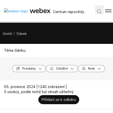
Centrum nápovědy
Domů
/
Článek
Téma článku:
Produkty
Odvětví
Role
05. prosince 2024 |
1240 zobrazení |
0 osob/y, podle nichž byl obsah užitečný
Přihlásit se k odběru