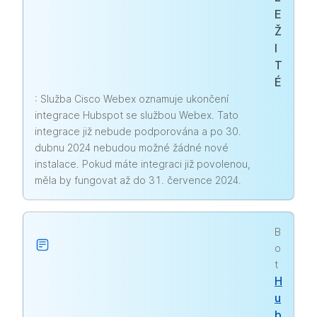
E
Ž
I
T
É
: Služba Cisco Webex oznamuje ukončení
integrace Hubspot se službou Webex. Tato
integrace již nebude podporována a po 30.
dubnu 2024 nebudou možné žádné nové
instalace. Pokud máte integraci již povolenou,
měla by fungovat až do 31. července 2024.
B
o
t
H
u
b