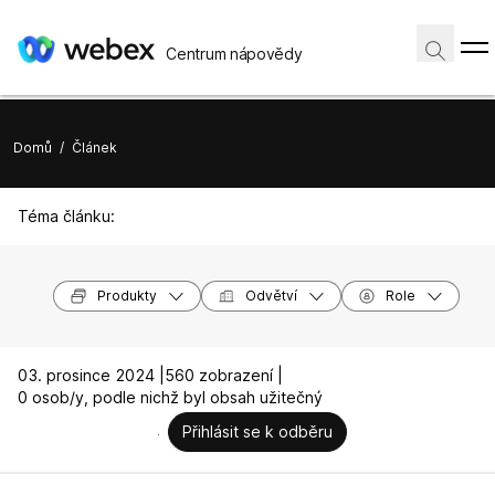
Centrum nápovědy
Domů
/
Článek
Téma článku:
Produkty
Odvětví
Role
03. prosince 2024 |
560 zobrazení |
0 osob/y, podle nichž byl obsah užitečný
Přihlásit se k odběru