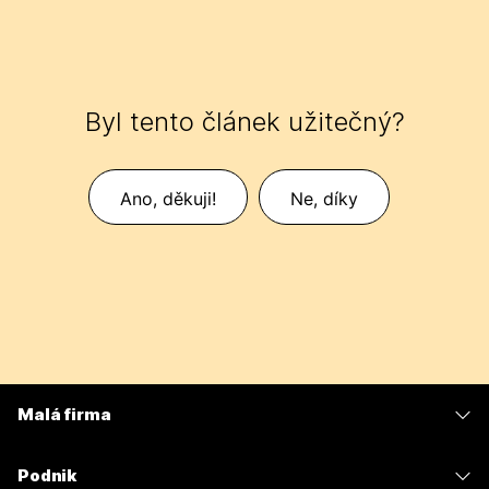
Byl tento článek užitečný?
Ano, děkuji!
Ne, díky
Malá firma
Ceny
Podnik