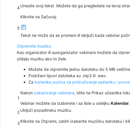
Unesite svoj tekst. Možete da ga pregledate na levoj stran
4
Kliknite na
Sačuvaj
.
5
Tekst ne može da se promeni ili isključi kada vebinar poč
Otpremite muziku
Kao organizator ili suorganizator vebinara možete da otpre
utišaju muziku ako to žele.
Možete da otpremite jednu datoteku do 5 MB veličin
Podržani tipovi datoteka su .mp3 ili .wav.
Za
korisnike poziva za pridruživanje sastanku i povra
Nakon
zakazivanja vebinara
, idite na Prikaz
učesnika tok
1
Vebinar možete da izaberete i sa liste u odeljku
Kalendar
.
Uključi
pozadinsku muziku
.
2
Kliknite na
Otpremi
, zatim izaberite muzičku datoteku i kl
3