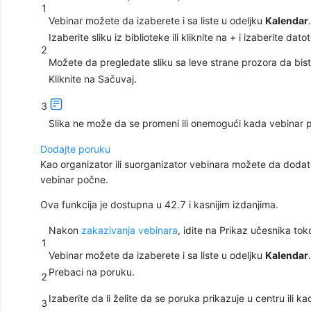
1
Vebinar možete da izaberete i sa liste u odeljku
Kalendar
.
Izaberite sliku iz biblioteke ili kliknite na
+
i izaberite dato
2
Možete da pregledate sliku sa leve strane prozora da bist
Kliknite na
Sačuvaj
.
3
Slika ne može da se promeni ili onemogući kada vebinar 
Dodajte poruku
Kao organizator ili suorganizator vebinara možete da dodat
vebinar počne.
Ova funkcija je dostupna u 42.7 i kasnijim izdanjima.
Nakon
zakazivanja vebinara
, idite na Prikaz
učesnika tok
1
Vebinar možete da izaberete i sa liste u odeljku
Kalendar
.
Prebaci na
poruku
.
2
Izaberite da li želite da se poruka prikazuje u centru ili 
3