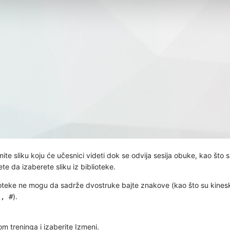
te sliku koju će učesnici videti dok se odvija sesija obuke, kao što 
te da izaberete sliku iz biblioteke.
teke ne mogu da sadrže dvostruke bajte znakove (kao što su kineski, 
).
|, #
om treninga
i izaberite
Izmeni
.