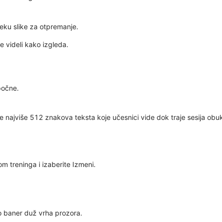
teku slike za otpremanje.
e videli kako izgleda.
počne.
e najviše 512 znakova teksta koje učesnici vide dok traje sesija obu
om treninga
i izaberite
Izmeni
.
kao baner duž vrha prozora.