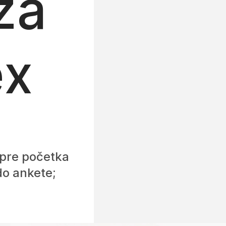
za
ex
 pre početka
do ankete;