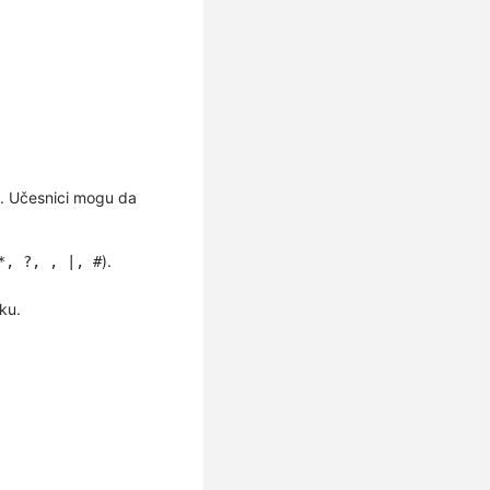
e. Učesnici mogu da
).
*, ?, , |, #
ku.