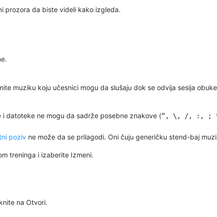
i prozora da biste videli kako izgleda.
ne.
mite muziku koju učesnici mogu da slušaju dok se odvija sesija obuk
e i datoteke ne mogu da sadrže posebne znakove (
“, \, /, :, ; 
tni poziv
ne može da se prilagodi. Oni čuju generičku stend-baj muzi
om treninga
i izaberite
Izmeni
.
iknite na
Otvori
.