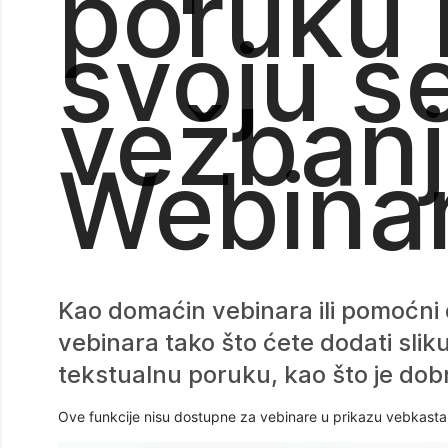
poruku 
svoju se
vežban
Webina
Kao domaćin vebinara ili pomoćni
vebinara tako što ćete dodati sliku
tekstualnu poruku, kao što je dobr
Ove funkcije nisu dostupne za vebinare u prikazu vebkasta