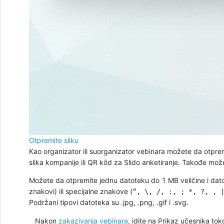
Otpremite sliku
Kao organizator ili suorganizator vebinara možete da otpremi
slika kompanije ili QR kôd za Slido anketiranje. Takođe može
Možete da otpremite jednu datoteku do 1 MB veličine i dato
znakovi) ili specijalne znakove (
“, \, /, :, ; *, ?, , 
Podržani tipovi datoteka su .jpg, .png, .gif i .svg.
Nakon
zakazivanja vebinara
, idite na Prikaz
učesnika tok