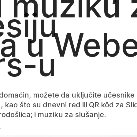
i muziku 
siju
ja u Web
rs-u
 domaćin, možete da uključite učesnike
, kao što su dnevni red ili QR kôd za Sli
odošlica; i muziku za slušanje.
.