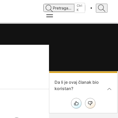
Ctrl
Pretraga
...
K
Da li je ovaj članak bio
koristan?