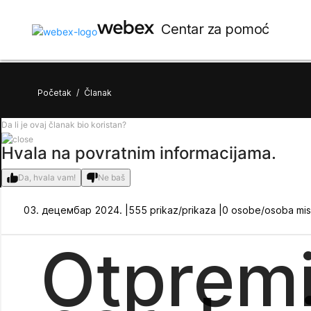
Centar za pomoć
Početak
/
Članak
Da li je ovaj članak bio koristan?
Hvala na povratnim informacijama.
Da, hvala vam!
Ne baš
03. децембар 2024. |
555 prikaz/prikaza |
0 osobe/osoba misl
Otpremi