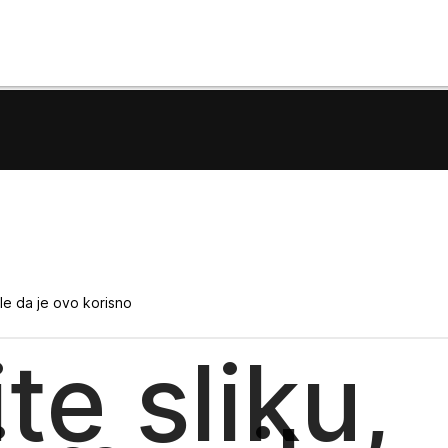
e da je ovo korisno
te sliku,