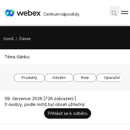
Centrum nápovědy
Domů
/
Článek
Téma článku:
Produkty
Odvětví
Role
Operační syst
09. července 2026 |
726 zobrazení |
0 osob/y, podle nichž byl obsah užitečný
Přihlásit se k odběru