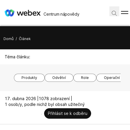
Centrum nápovědy
Domů
/
Článek
Téma článku:
Produkty
Odvětví
Role
Operační syst
17. dubna 2026 |
1078 zobrazení |
1 osob/y, podle nichž byl obsah užitečný
Přihlásit se k odběru