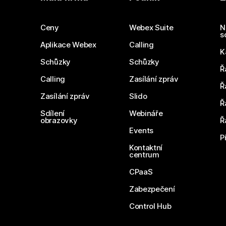
Ceny
Webex Suite
N
s
Aplikace Webex
Calling
K
Schůzky
Schůzky
Ř
Calling
Zasílání zpráv
Ř
Zasílání zpráv
Slido
Ř
Sdílení
Webináře
obrazovky
Ř
Events
P
Kontaktní
centrum
CPaaS
Zabezpečení
Control Hub