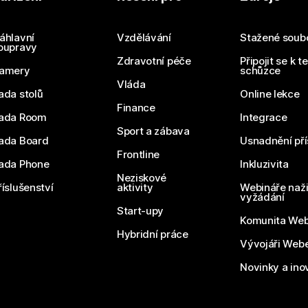
Odešlete dotaz
áhlavní
Vzdělávání
Stažené soub
oupravy
Zdravotní péče
Připojit se k t
amery
schůzce
Vláda
ada stolů
Online lekce
Finance
ada Room
Integrace
Sport a zábava
ada Board
Usnadnění pří
Frontline
ada Phone
Inkluzivita
Neziskové
říslušenství
aktivity
Webináře naži
vyžádání
Start-upy
Komunita We
Hybridní práce
Vývojáři Web
Novinky a ino