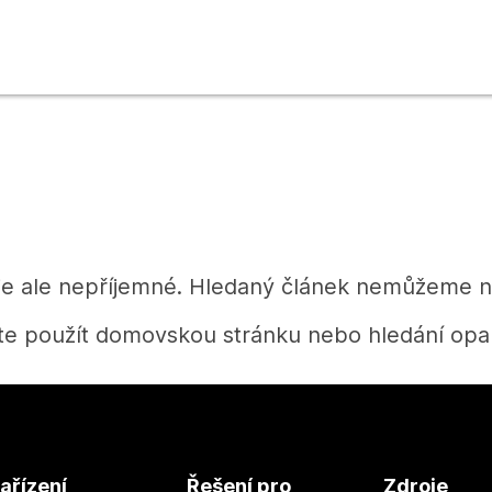
je ale nepříjemné. Hledaný článek nemůžeme na
te použít domovskou stránku nebo hledání opak
Domů
ařízení
Řešení pro
Zdroje
Potřebujete získat odpověď?