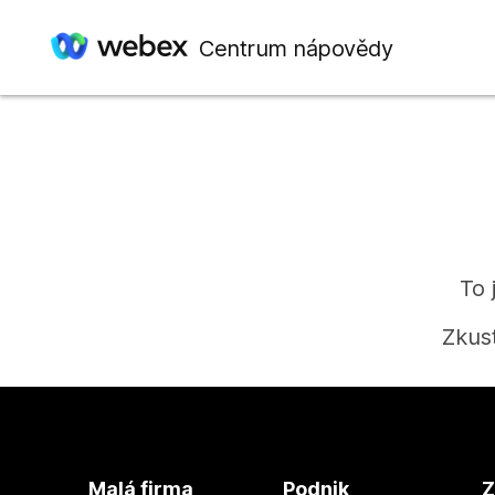
Centrum nápovědy
To 
Zkus
Malá firma
Podnik
Z