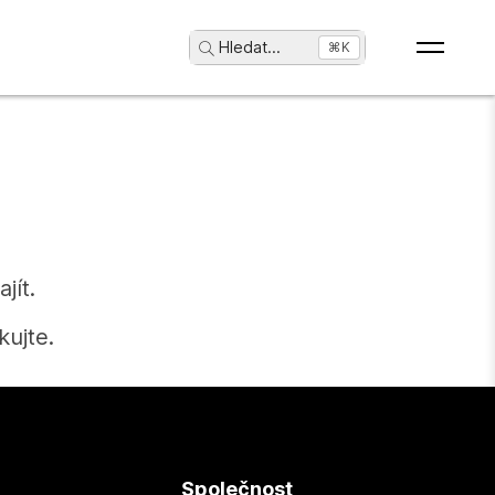
Hledat
...
⌘K
jít.
ujte.
Společnost