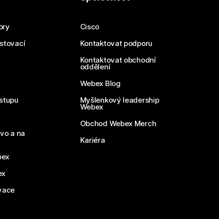
ory
Cisco
estovací
Kontaktovat podporu
Kontaktovat obchodní
oddělení
Webex Blog
stupu
Myšlenkový leadership
Webex
Obchod Webex Merch
vo a na
Kariéra
bex
ex
vace