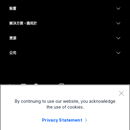
Webex 應用程式
Webex Suite
需要答案？
裝置
Meetings
Calling
提交問題
耳機
Calling
解決方案，適用於
Meetings
攝影機
教育
Messaging
Messaging
資源
Desk 系列
醫療保健
螢幕共用
下載
Slido
Room 系列
公司
政府
加入測驗會議
Webinars
Cisco
Board 系列
財務
線上課程
Events
聯絡技術支援
電話系列
運動與娛樂
整合
Contact Center
聯絡銷售人員
配件
前線
協助工具
CPaaS
條款和條件
Webex 部落格
By continuing to use our website, you acknowledge
非營利
隱私權聲明
包容性
安全性
the use of cookies.
Webex 思想領導力
Cookie
啟動
即時和隨選網路研討會
Control Hub
Privacy Statement
Webex Merch Store
商標
混合式工作
Webex 社群
©
2026
Cisco 和/或其子公司。保留所有權利。