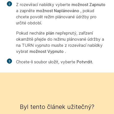
2
Z rozevírací nabídky vyberte
možnost Zapnuto
a zapněte
možnost Naplánováno
, pokud
chcete povolit režim plánované údržby pro
určité období.
Pokud necháte
plán
nepřepnutý, zařízení
okamžitě přejde do režimu plánované údržby a
na TURN vypnuto musíte z rozevírací nabídky
vybrat
možnost Vypnuto
.
3
Chcete-li soubor uložit, vyberte
Potvrdit
.
Byl tento článek užitečný?