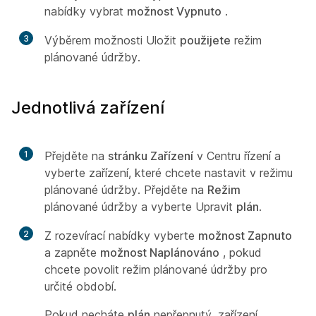
nabídky vybrat
možnost Vypnuto
.
3
Výběrem možnosti Uložit
použijete
režim
plánované údržby.
Jednotlivá zařízení
1
Přejděte na
stránku Zařízení
v Centru řízení a
vyberte zařízení, které chcete nastavit v režimu
plánované údržby. Přejděte na
Režim
plánované údržby a vyberte Upravit
plán
.
2
Z rozevírací nabídky vyberte
možnost Zapnuto
a zapněte
možnost Naplánováno
, pokud
chcete povolit režim plánované údržby pro
určité období.
Pokud necháte
plán
nepřepnutý, zařízení