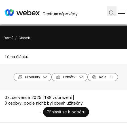
Centrum nápovědy
Domů
/
Článek
Téma článku:
Produkty
Odvětví
Role
03. července 2025 |
188 zobrazení |
0 osob/y, podle nichž byl obsah užitečný
Přihlásit se k odběru