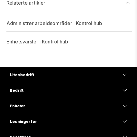
Relaterte artikler
Administrer arbeidsområder i Kontrollhub
Enhetsvarsler i Kontrollhub
Liten bedrift
Priser
Bedrift
Webex-app
Webex Suite
Enheter
Møter
Calling
Hodesett
Calling
Løsninger for
Møter
Kameraer
Utdanning
Meldinger
Meldinger