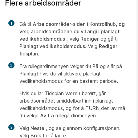
Flere arbeidsområder
1
Gå til
Arbeidsområder-siden i Kontrollhub, og
velg arbeidsområdene du vil angi i planlagt
vedlikeholdsmodus
. Velg
Rediger
og gå til
Planlagt vedlikeholdsmodus
. Velg
Rediger
tidsplan
.
2
Fra rullegardinmenyen velger du
På
og slår på
Planlagt
hvis du vil aktivere planlagt
vedlikeholdsmodus for en bestemt periode.
Hvis du lar Tidsplan
være
uberørt, går
arbeidsområdet umiddelbart inn i planlagt
vedlikeholdsmodus, og for å TURN den av må
du velge
Av
fra rullegardinmenyen.
3
Velg
Neste
, og se gjennom konfigurasjonen.
Velg
Bruk for
å lagre.