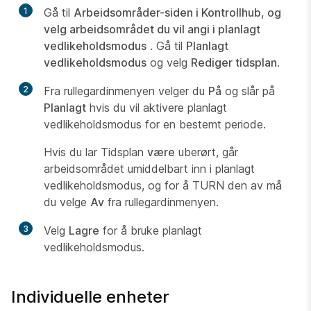
1
Gå til
Arbeidsområder-siden i Kontrollhub, og
velg arbeidsområdet du vil angi i planlagt
vedlikeholdsmodus
. Gå til
Planlagt
vedlikeholdsmodus
og velg
Rediger tidsplan
.
2
Fra rullegardinmenyen velger du
På
og slår på
Planlagt
hvis du vil aktivere planlagt
vedlikeholdsmodus for en bestemt periode.
Hvis du lar Tidsplan
være
uberørt, går
arbeidsområdet umiddelbart inn i planlagt
vedlikeholdsmodus, og for å TURN den av må
du velge
Av
fra rullegardinmenyen.
3
Velg
Lagre
for å bruke planlagt
vedlikeholdsmodus.
Individuelle enheter