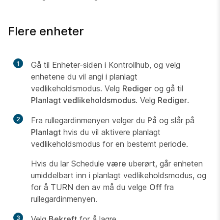
Flere enheter
1
Gå til Enheter-siden
i Kontrollhub, og velg
enhetene du vil angi i planlagt
vedlikeholdsmodus. Velg
Rediger
og gå til
Planlagt vedlikeholdsmodus
. Velg
Rediger
.
2
Fra rullegardinmenyen velger du
På
og slår på
Planlagt
hvis du vil aktivere planlagt
vedlikeholdsmodus for en bestemt periode.
Hvis du lar Schedule
være
uberørt, går enheten
umiddelbart inn i planlagt vedlikeholdsmodus, og
for å TURN den av må du velge
Off
fra
rullegardinmenyen.
3
Velg
Bekreft
for å lagre.