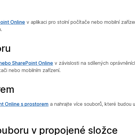
u
oint Online
v aplikaci pro stolní počítače nebo mobilní zaříz
.
oru
nebo SharePoint Online
v závislosti na sdílených oprávnění
tači nebo mobilním zařízení.
orem
nt Online s prostorem
a nahrajte více souborů, které budou
ouboru v propojené složce