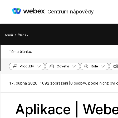
Centrum nápovědy
Domů
/
Článek
Téma článku:
Produkty
Odvětví
Role
17. dubna 2026 |
1092 zobrazení |
0 osob/y, podle nichž byl 
Aplikace | Webe