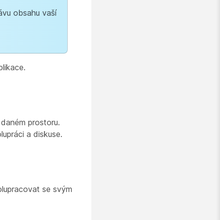
rávu obsahu vaší
likace.
v daném prostoru.
upráci a diskuse.
polupracovat se svým