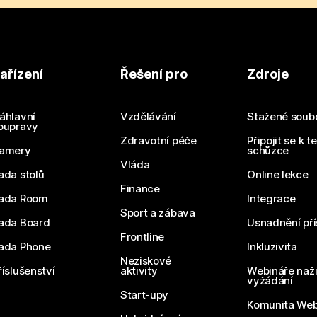
ařízení
Řešení pro
Zdroje
áhlavní
Vzdělávání
Stažené soub
oupravy
Zdravotní péče
Připojit se k t
amery
schůzce
Vláda
ada stolů
Online lekce
Finance
ada Room
Integrace
Sport a zábava
ada Board
Usnadnění pří
Frontline
ada Phone
Inkluzivita
Neziskové
říslušenství
aktivity
Webináře naži
vyžádání
Start-upy
Komunita We