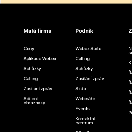
Malá firma
Podnik
Z
Ceny
Webex Suite
N
s
Aplikace Webex
Calling
K
Schůzky
Schůzky
Ř
Calling
Zasílání zpráv
Ř
Zasílání zpráv
Slido
Ř
Sdílení
Webináře
obrazovky
Ř
Events
P
Kontaktní
centrum