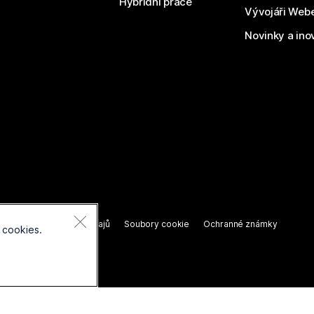
Hybridní práce
Vývojáři Web
Novinky a ino
razena.
í o ochraně osobních údajů
Soubory cookie
Ochranné známky
 cookies.