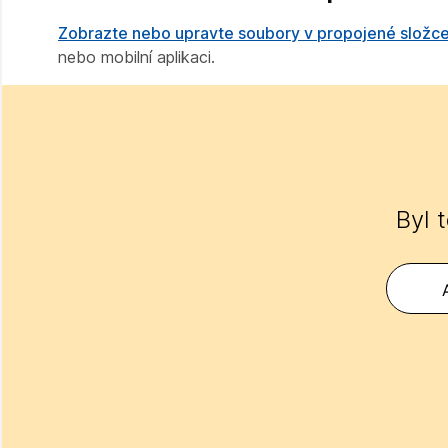
Zobrazte nebo upravte soubory v propojené složce
nebo mobilní aplikaci.
Byl 