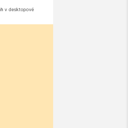
ah
v desktopové