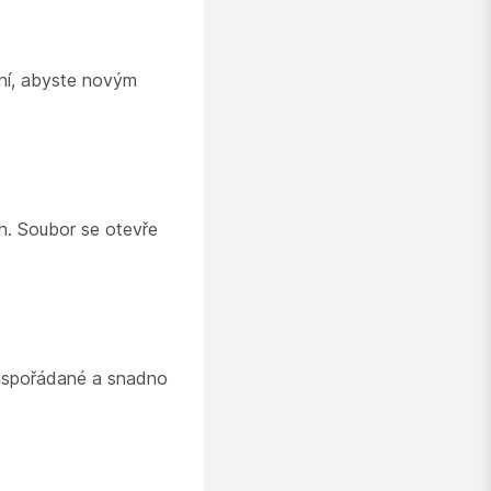
ení, abyste novým
ch. Soubor se otevře
 uspořádané a snadno