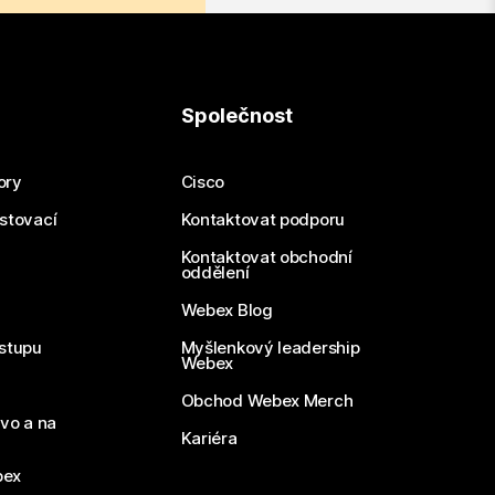
Společnost
ory
Cisco
estovací
Kontaktovat podporu
Kontaktovat obchodní
oddělení
Webex Blog
stupu
Myšlenkový leadership
Webex
Obchod Webex Merch
vo a na
Kariéra
bex