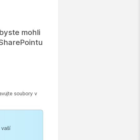
byste mohli
 SharePointu
ravujte soubory v
 vaší