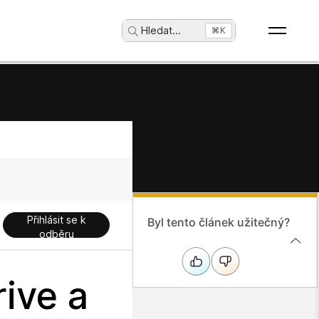
Hledat
...
⌘K
Přihlásit se k
Byl tento článek užitečný?
odběru
ive a