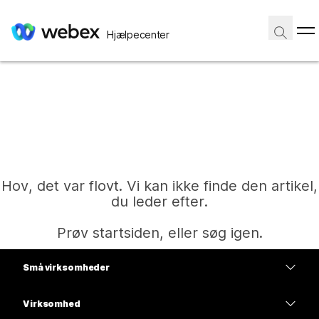
Hjælpecenter
Hov, det var flovt. Vi kan ikke finde den artikel,
du leder efter.
Prøv startsiden, eller søg igen.
Små virksomheder
Hjem
Priser
Virksomhed