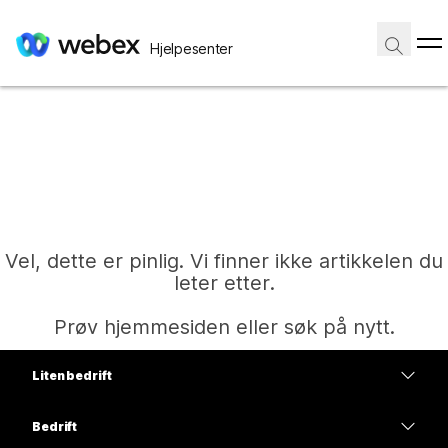
Hjelpesenter
Vel, dette er pinlig. Vi finner ikke artikkelen du
leter etter.
Prøv hjemmesiden eller søk på nytt.
Liten bedrift
Hjem
Priser
Bedrift